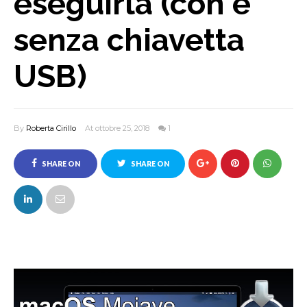
eseguirla (con e
senza chiavetta
USB)
By
Roberta Cirillo
At ottobre 25, 2018
1
SHARE ON
SHARE ON
FACEBOOK
TWITTER