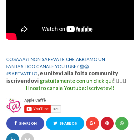
__________________________________________________________
__
COSAAA?? NON SAPEVATE CHE ABBIAMO UN
FANTASTICO CANALE YOUTUBE? 😱😱
, e unitevi alla folta community
#SAPEVATELO
iscrivendovi
gratuitamente con un click qui
!
👍🏻💋
Il nostro canale Youtube: iscrivetevi!
SHARE ON
SHARE ON
FACEBOOK
TWITTER