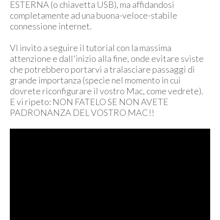
ESTERNA (o chiavetta USB), ma affidandosi
completamente ad una buona-veloce-stabile
connessione internet.
VI invito a seguire il tutorial con la massima
attenzione e dall'inizio alla fine, onde evitare sviste
che potrebbero portarvi a tralasciare passaggi di
grande importanza (specie nel momento in cui
dovrete riconfigurare il vostro Mac, come vedrete).
E vi ripeto: NON FATELO SE NON AVETE
PADRONANZA DEL VOSTRO MAC!!