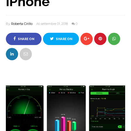
iPhone
By
Roberta Cirillo
At settembre 01, 2018
0
SHARE ON
SHARE ON
FACEBOOK
TWITTER