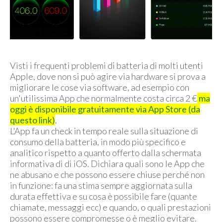
Visti i frequenti problemi di batteria di molti utenti
Apple, dove non si può agire via hardware si prova a
migliorare le cose via software, ad esempio con
un'utilissima App che normalmente costa circa 2 €
ma
oggi è disponibile gratuitamente via App Store (da
questo link)
.
L'App fa un check in tempo reale sulla situazione di
consumo della batteria, in modo più specifico e
analitico rispetto a quanto offerto dalla schermata
informativa di di iOS. Dichiara quali sono le App che
ne abusano e che possono essere chiuse perché non
in funzione: fa una stima sempre aggiornata sulla
durata effettiva e su cosa è possibile fare (quante
chiamate, messaggi ecc) e quando, o quali prestazioni
possono essere compromesse o è meglio evitare.