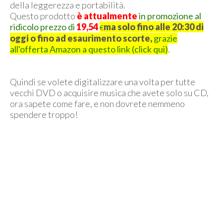
della leggerezza e portabilità.
Questo prodotto
è attualmente
in promozione al
ridicolo prezzo di
19,54
ma solo fino alle 20:30 di
€
oggi o fino ad esaurimento scorte,
grazie
all'offerta Amazon a questo link (click qui)
.
Quindi se volete digitalizzare una volta per tutte
vecchi DVD o acquisire musica che avete solo su CD,
ora sapete come fare, e non dovrete nemmeno
spendere troppo!