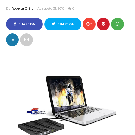
By
Roberta Cirillo
At agosto 31, 2018
0
SHARE ON
SHARE ON
FACEBOOK
TWITTER