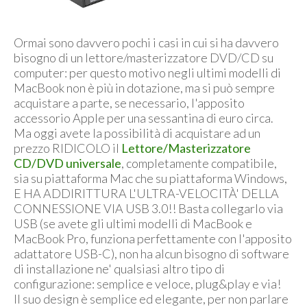
Ormai sono davvero pochi i casi in cui si ha davvero
bisogno di un lettore/masterizzatore DVD/CD su
computer: per questo motivo negli ultimi modelli di
MacBook non è più in dotazione, ma si può sempre
acquistare a parte, se necessario, l'apposito
accessorio Apple per una sessantina di euro circa.
Ma oggi avete la possibilità di acquistare ad un
prezzo RIDICOLO il
Lettore/Masterizzatore
CD/DVD universale
, completamente compatibile,
sia su piattaforma Mac che su piattaforma Windows,
E HA ADDIRITTURA L'ULTRA-VELOCITÀ' DELLA
CONNESSIONE VIA USB 3.0!! Basta collegarlo via
USB (se avete gli ultimi modelli di MacBook e
MacBook Pro, funziona perfettamente con l'apposito
adattatore USB-C), non ha alcun bisogno di software
di installazione ne' qualsiasi altro tipo di
configurazione: semplice e veloce, plug&play e via!
Il suo design è semplice ed elegante, per non parlare