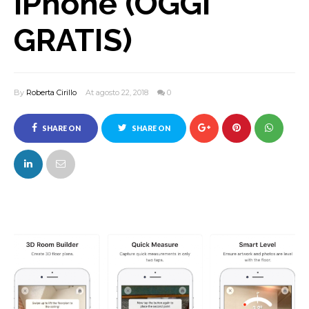
iPhone (OGGI
GRATIS)
By
Roberta Cirillo
At agosto 22, 2018
0
SHARE ON
SHARE ON
FACEBOOK
TWITTER