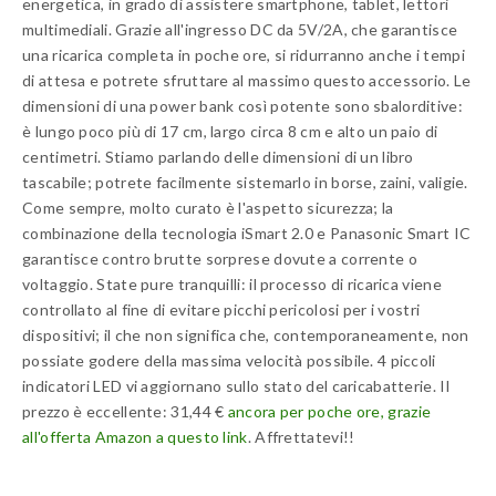
energetica, in grado di assistere smartphone, tablet, lettori
multimediali. Grazie all'ingresso DC da 5V/2A, che garantisce
una ricarica completa in poche ore, si ridurranno anche i tempi
di attesa e potrete sfruttare al massimo questo accessorio. Le
dimensioni di una power bank così potente sono sbalorditive:
è lungo poco più di 17 cm, largo circa 8 cm e alto un paio di
centimetri. Stiamo parlando delle dimensioni di un libro
tascabile; potrete facilmente sistemarlo in borse, zaini, valigie.
Come sempre, molto curato è l'aspetto sicurezza; la
combinazione della tecnologia iSmart 2.0 e Panasonic Smart IC
garantisce contro brutte sorprese dovute a corrente o
voltaggio. State pure tranquilli: il processo di ricarica viene
controllato al fine di evitare picchi pericolosi per i vostri
dispositivi; il che non significa che, contemporaneamente, non
possiate godere della massima velocità possibile. 4 piccoli
indicatori LED vi aggiornano sullo stato del caricabatterie. Il
prezzo è eccellente: 31,44 €
ancora per poche ore, grazie
all'offerta Amazon a questo link
. Affrettatevi!!