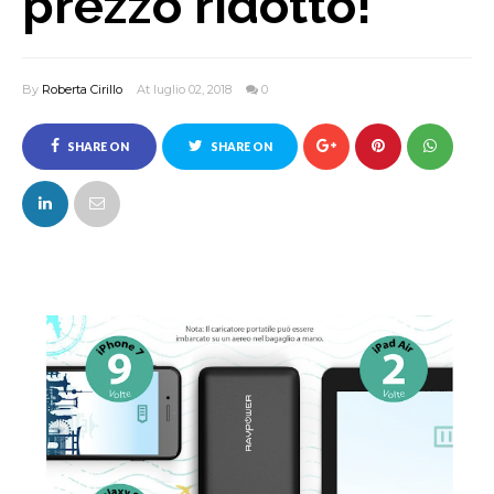
prezzo ridotto!
By
Roberta Cirillo
At luglio 02, 2018
0
SHARE ON
SHARE ON
FACEBOOK
TWITTER