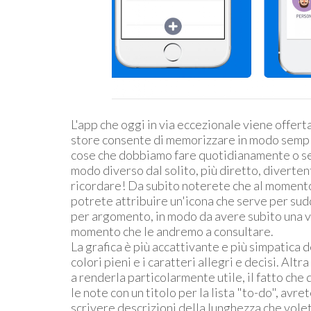
L'app che oggi in via eccezionale viene offert
store consente di memorizzare in modo sempli
cose che dobbiamo fare quotidianamente o s
modo diverso dal solito, più diretto, divertent
ricordare! Da subito noterete che al momento
potrete attribuire un'icona che serve per sud
per argomento, in modo da avere subito una v
momento che le andremo a consultare.
La grafica è più accattivante e più simpatica de
colori pieni e i caratteri allegri e decisi. Alt
a renderla particolarmente utile, il fatto ch
le note con un titolo per la lista "to-do", avre
scrivere descrizioni della lunghezza che vol