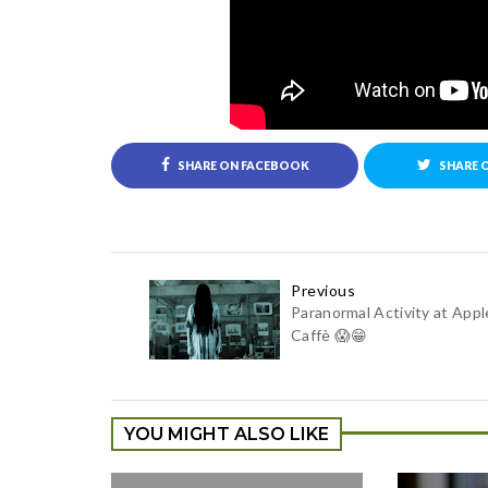
SHARE ON FACEBOOK
SHARE 
Previous
Paranormal Activity at Appl
Caffè 😱😁
YOU MIGHT ALSO LIKE