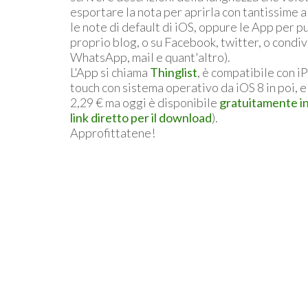
esportare la nota per aprirla con tantissime 
le note di default di iOS, oppure le App per p
proprio blog, o su Facebook, twitter, o condi
WhatsApp, mail e quant'altro).
L'App si chiama
Thinglist
, è compatibile con i
touch con sistema operativo da iOS 8 in poi,
2,29 € ma oggi è disponibile
gratuitamente in
link diretto per il download
).
Approfittatene!