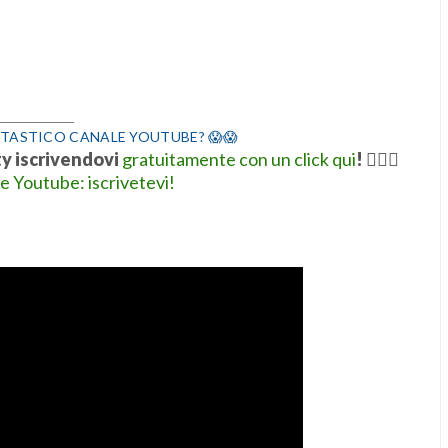
___________
TASTICO CANALE YOUTUBE? 😱😱
ty iscrivendovi
gratuitamente con un click qui
!
👍🏻💋
le Youtube: iscrivetevi!