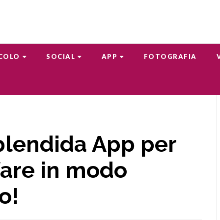
COLO
SOCIAL
APP
FOTOGRAFIA
plendida App per
fare in modo
o!