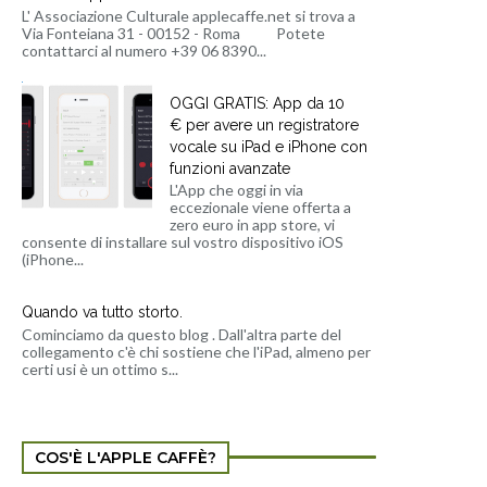
L' Associazione Culturale applecaffe.net si trova a
Via Fonteiana 31 - 00152 - Roma Potete
contattarci al numero +39 06 8390...
OGGI GRATIS: App da 10
€ per avere un registratore
vocale su iPad e iPhone con
funzioni avanzate
L'App che oggi in via
eccezionale viene offerta a
zero euro in app store, vi
consente di installare sul vostro dispositivo iOS
(iPhone...
Quando va tutto storto.
Cominciamo da questo blog . Dall'altra parte del
collegamento c'è chi sostiene che l'iPad, almeno per
certi usi è un ottimo s...
COS'È L'APPLE CAFFÈ?