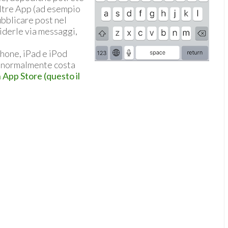
altre App (ad esempio
ubblicare post nel
viderle via messaggi,
Phone, iPad e iPod
 e normalmente costa
 App Store (questo il