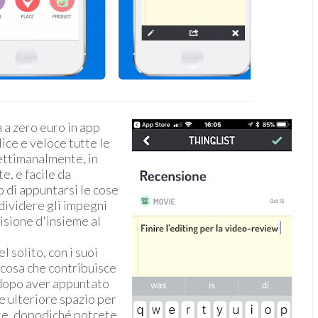
a a zero euro in app
ce e veloce tutte le
ettimanalmente, in
e, e facile da
 di appuntarsi le cose
dividere gli impegni
isione d'insieme al
l solito, con i suoi
ra cosa che contribuisce
e dopo aver appuntato
te ulteriore spazio per
ete, dopodiché potrete