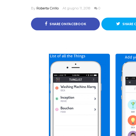
By
Roberta Cirillo
At giugno 11, 2018
0
SHARE ON FACEBOOK
SHARE 