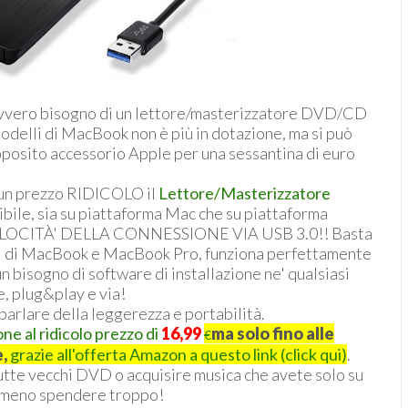
 davvero bisogno di un lettore/masterizzatore DVD/CD
odelli di MacBook non è più in dotazione, ma si può
pposito accessorio Apple per una sessantina di euro
d un prezzo RIDICOLO il
Lettore/Masterizzatore
ile, sia su piattaforma Mac che su piattaforma
OCITÀ' DELLA CONNESSIONE VIA USB 3.0!! Basta
lli di MacBook e MacBook Pro, funziona perfettamente
n bisogno di software di installazione ne' qualsiasi
e, plug&play e via!
parlare della leggerezza e portabilità.
ne al ridicolo prezzo di
16,99
ma solo fino alle
€
e,
grazie all'offerta Amazon a questo link (click qui)
.
tutte vecchi DVD o acquisire musica che avete solo su
mmeno spendere troppo!