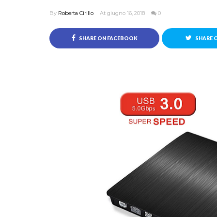
By
Roberta Cirillo
At giugno 16, 2018
0
SHARE ON FACEBOOK
SHARE 