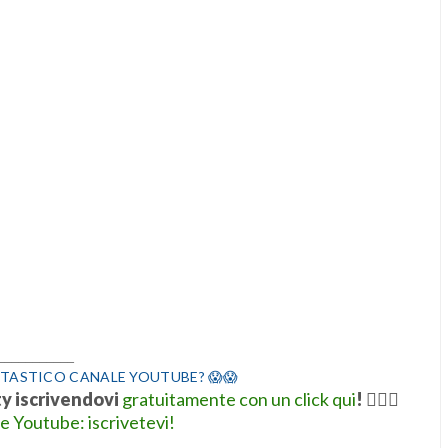
___________
TASTICO CANALE YOUTUBE? 😱😱
ty iscrivendovi
gratuitamente con un click qui
!
👍🏻💋
le Youtube: iscrivetevi!