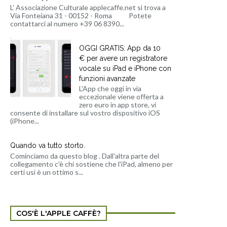
L' Associazione Culturale applecaffe.net si trova a
Via Fonteiana 31 - 00152 - Roma Potete
contattarci al numero +39 06 8390...
OGGI GRATIS: App da 10
€ per avere un registratore
vocale su iPad e iPhone con
funzioni avanzate
L'App che oggi in via
eccezionale viene offerta a
zero euro in app store, vi
consente di installare sul vostro dispositivo iOS
(iPhone...
Quando va tutto storto.
Cominciamo da questo blog . Dall'altra parte del
collegamento c'è chi sostiene che l'iPad, almeno per
certi usi è un ottimo s...
COS'È L'APPLE CAFFÈ?