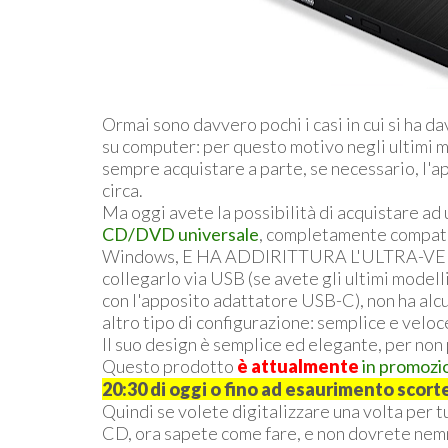
Ormai sono davvero pochi i casi in cui si ha
su computer: per questo motivo negli ultimi m
sempre acquistare a parte, se necessario, l'a
circa.
Ma oggi avete la possibilità di acquistare a
CD/DVD universale
, completamente compatib
Windows, E HA ADDIRITTURA L'ULTRA-VEL
collegarlo via USB (se avete gli ultimi mode
con l'apposito adattatore USB-C), non ha alcu
altro tipo di configurazione: semplice e veloc
Il suo design è semplice ed elegante, per non 
Questo prodotto
è attualmente
in promozio
20:30 di oggi o fino ad esaurimento scort
Quindi se volete digitalizzare una volta per 
CD, ora sapete come fare, e non dovrete ne