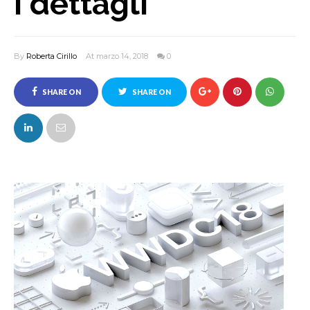
i dettagli
By
Roberta Cirillo
At marzo 14, 2018
0
SHARE ON
SHARE ON
FACEBOOK
TWITTER