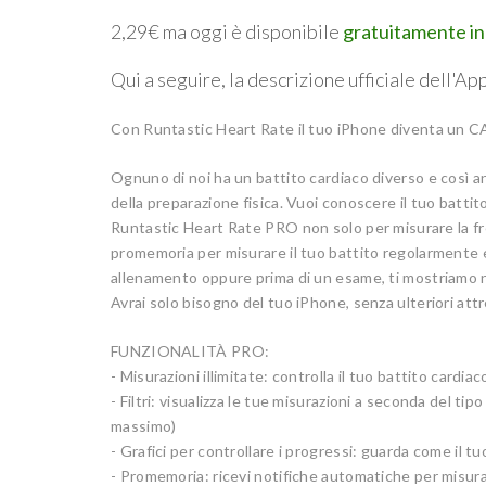
2,29€ ma oggi è disponibile
gratuitamente in 
Qui a seguire, la descrizione ufficiale dell'App
Con Runtastic Heart Rate il tuo iPhone diventa
Ognuno di noi ha un battito cardiaco diverso e così a
della preparazione fisica. Vuoi conoscere il tuo battit
Runtastic Heart Rate PRO non solo per misurare la fre
promemoria per misurare il tuo battito regolarmente e
allenamento oppure prima di un esame, ti mostriamo n
Avrai solo bisogno del tuo iPhone, senza ulteriori att
FUNZIONALITÀ PRO:
- Misurazioni illimitate: controlla il tuo battito card
- Filtri: visualizza le tue misurazioni a seconda del ti
massimo)
- Grafici per controllare i progressi: guarda come il t
- Promemoria: ricevi notifiche automatiche per misura