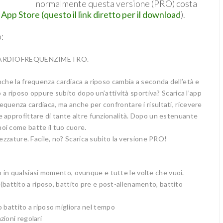
normalmente questa versione (PRO) costa
App Store (questo il link diretto per il download
).
:
 un CARDIOFREQUENZIMETRO.
nche la frequenza cardiaca a riposo cambia a seconda dell’età e
o a riposo oppure subito dopo un’attività sportiva? Scarica l’app
quenza cardiaca, ma anche per confrontare i risultati, ricevere
 approfittare di tante altre funzionalità. Dopo un estenuante
oi come batte il tuo cuore.
rezzature. Facile, no? Scarica subito la versione PRO!
iaco in qualsiasi momento, ovunque e tutte le volte che vuoi.
po (battito a riposo, battito pre e post-allenamento, battito
uo battito a riposo migliora nel tempo
zioni regolari