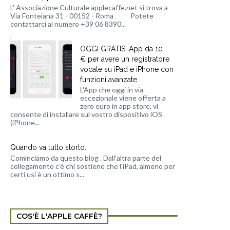
L' Associazione Culturale applecaffe.net si trova a
Via Fonteiana 31 - 00152 - Roma Potete
contattarci al numero +39 06 8390...
OGGI GRATIS: App da 10
€ per avere un registratore
vocale su iPad e iPhone con
funzioni avanzate
L'App che oggi in via
eccezionale viene offerta a
zero euro in app store, vi
consente di installare sul vostro dispositivo iOS
(iPhone...
Quando va tutto storto.
Cominciamo da questo blog . Dall'altra parte del
collegamento c'è chi sostiene che l'iPad, almeno per
certi usi è un ottimo s...
COS'È L'APPLE CAFFÈ?