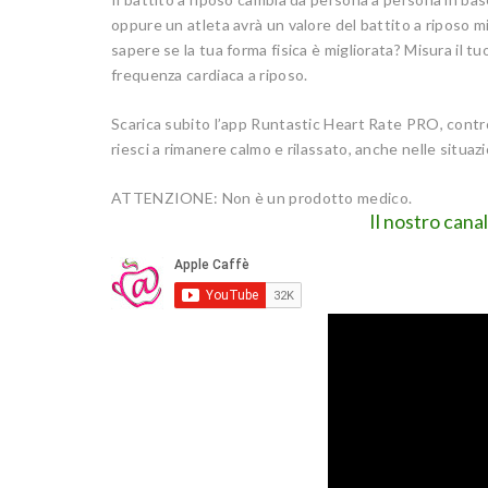
oppure un atleta avrà un valore del battito a riposo m
sapere se la tua forma fisica è migliorata? Misura il t
frequenza cardiaca a riposo.
Scarica subito l’app Runtastic Heart Rate PRO, control
riesci a rimanere calmo e rilassato, anche nelle situazi
ATTENZIONE: Non è un prodotto medico.
Il nostro cana