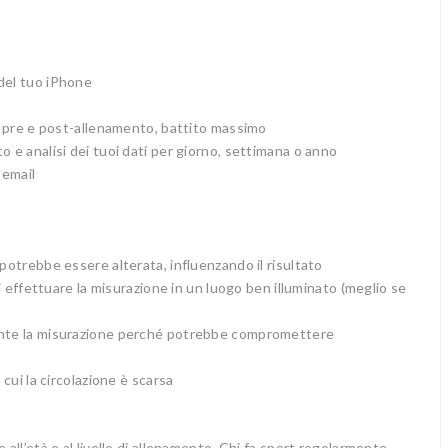
 del tuo iPhone
to pre e post-allenamento, battito massimo
o e analisi dei tuoi dati per giorno, settimana o anno
 email
 potrebbe essere alterata, influenzando il risultato
di effettuare la misurazione in un luogo ben illuminato (meglio se
rante la misurazione perché potrebbe compromettere
 cui la circolazione è scarsa
 all’età e al livello di allenamento. Chi fa sport regolarmente