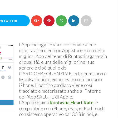
ON TWITTER
L'App che oggi in via eccezionale viene
offerta a zero euro in App Store è una delle
migliori App del team di Runtastic (garanzia
di qualità), e una delle migliori nel suo
genere e cioè quello dei
CARDIOFREQUENZIMETRI, per misurare
le pulsazioni in tempo reale con il proprio
iPhone. Il battito cardiaco viene così
tracciato e motorizzato anche all'interno
dell'App SALUTE di Apple.
L'App si chiama
Runtastic Heart Rate
, è
compatibile con iPhone, iPad, e iPod Touch
con sistema operativo da iOS 8 in poi, e