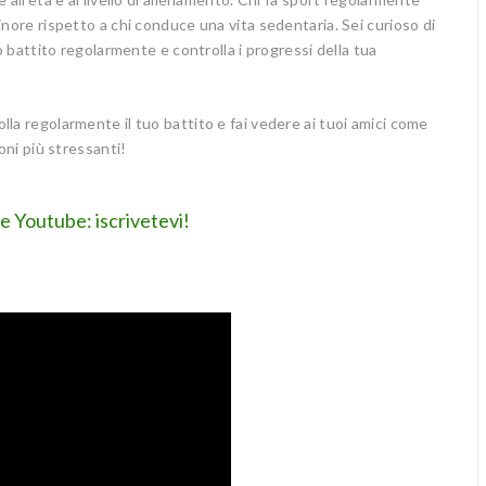
inore rispetto a chi conduce una vita sedentaria. Sei curioso di
uo battito regolarmente e controlla i progressi della tua
la regolarmente il tuo battito e fai vedere ai tuoi amici come
oni più stressanti!
le Youtube: iscrivetevi!