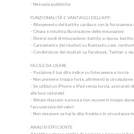
- Nessuna pubblicità
FUNZIONALITÀ E VANTAGGI DELL’APP:
- Rilevamento del battito cardiaco con la fotocamera
- Chiara e intuitiva illustrazione delle misurazioni
- Diversi modi di misurazione: battito a riposo, batti
- Caricamento dei risultati su Runtastic.com, confront
- Condivisione dei risultati su Facebook, Twitter o via
FACILE DA USARE
- Posiziona il tuo dito indice su fotocamera e torcia
- Non premere troppo forte, altrimenti la circolazione
- Se utilizzi un iPhone o iPad senza torcia, assicurati 
alla luce naturale)
- Rimani rilassato e prova a non muoverti troppo du
l’accuratezza dei valori
- Non misurare se hai le dita fredde o in circostanze in
ANALISI EFFICIENTE
Il battito a riposo cambia da persona a persona in base