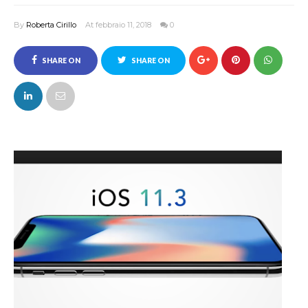
By
Roberta Cirillo
At febbraio 11, 2018
0
SHARE ON
SHARE ON
FACEBOOK
TWITTER