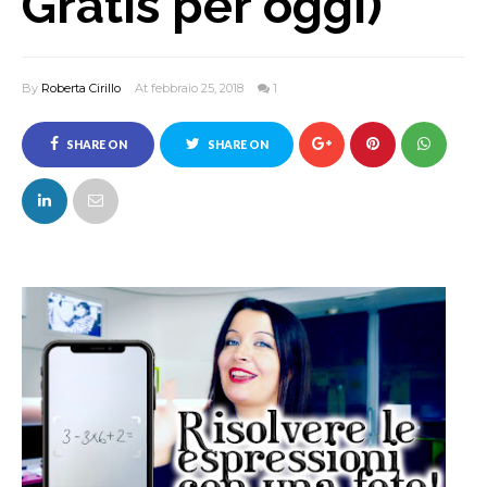
Gratis per oggi)
By
Roberta Cirillo
At febbraio 25, 2018
1
SHARE ON
SHARE ON
FACEBOOK
TWITTER