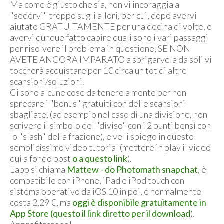
Ma come è giusto che sia, non vi incoraggia a
"sedervi" troppo sugli allori, per cui, dopo avervi
aiutato GRATUITAMENTE per una decina di volte, e
avervi dunque fatto capire quali sono i vari passaggi
per risolvere il problema in questione, SE NON
AVETE ANCORA IMPARATO a sbrigarvela da soli vi
toccherà acquistare per 1€ circa un tot di altre
scansioni/soluzioni.
Ci sono alcune cose da tenere a mente per non
sprecare i "bonus" gratuiti con delle scansioni
sbagliate, (ad esempio nel caso di una divisione, non
scrivere il simbolo del "diviso" con i 2 punti bensì con
lo "slash" della frazione), e ve li spiego in questo
semplicissimo video tutorial (mettere in play il video
qui a fondo post
o a questo link
).
L'app si chiama
Mattew - do Photomath snapchat
, è
compatibile con iPhone, iPad e iPod touch con
sistema operativo da iOS 10 in poi, e normalmente
costa 2,29 €, ma
oggi è disponibile gratuitamente in
App Store (questo il link diretto per il download
).