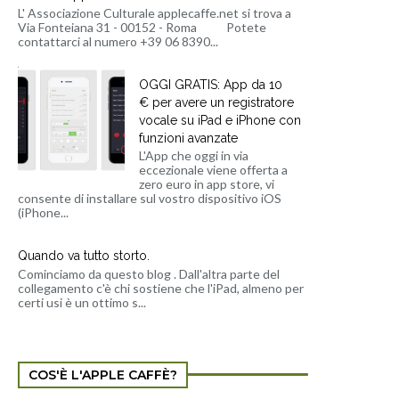
L' Associazione Culturale applecaffe.net si trova a
Via Fonteiana 31 - 00152 - Roma Potete
contattarci al numero +39 06 8390...
OGGI GRATIS: App da 10
€ per avere un registratore
vocale su iPad e iPhone con
funzioni avanzate
L'App che oggi in via
eccezionale viene offerta a
zero euro in app store, vi
consente di installare sul vostro dispositivo iOS
(iPhone...
Quando va tutto storto.
Cominciamo da questo blog . Dall'altra parte del
collegamento c'è chi sostiene che l'iPad, almeno per
certi usi è un ottimo s...
COS'È L'APPLE CAFFÈ?