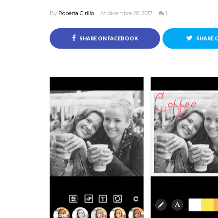
By
Roberta Cirillo
At dicembre 28, 2017
1
SHARE ON FACEBOOK
SHARE 