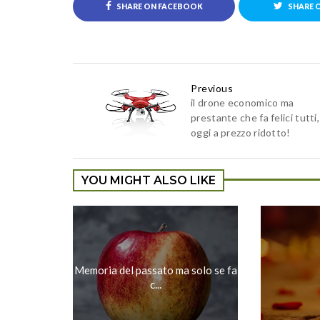
SHARE ON FACEBOOK
SHARE 
Previous
il drone economico ma
prestante che fa felici tutti,
oggi a prezzo ridotto!
YOU MIGHT ALSO LIKE
Memoria del passato ma solo se fa
c...