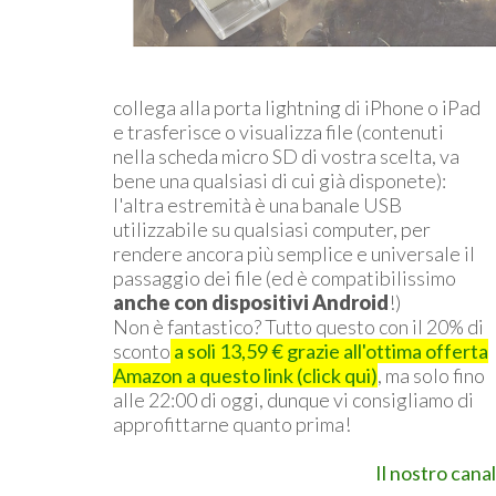
collega alla porta lightning di iPhone o iPad
e trasferisce o visualizza file (contenuti
nella scheda micro SD di vostra scelta, va
bene una qualsiasi di cui già disponete):
l'altra estremità è una banale USB
utilizzabile su qualsiasi computer, per
rendere ancora più semplice e universale il
passaggio dei file (ed è compatibilissimo
anche con dispositivi Android
!)
Non è fantastico? Tutto questo con il 20% di
sconto
a soli 13,59 € grazie all'ottima offerta
Amazon a questo link (click qui)
, ma solo fino
alle 22:00 di oggi, dunque vi consigliamo di
approfittarne quanto prima!
Il nostro cana