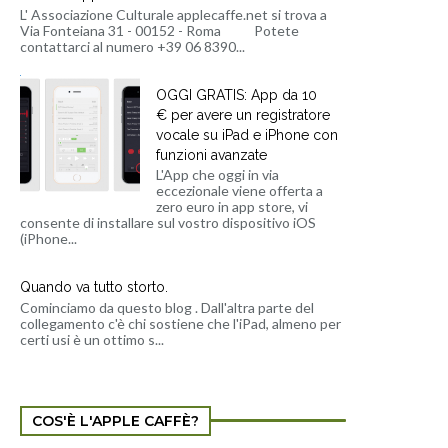
L' Associazione Culturale applecaffe.net si trova a
Via Fonteiana 31 - 00152 - Roma Potete
contattarci al numero +39 06 8390...
OGGI GRATIS: App da 10
€ per avere un registratore
vocale su iPad e iPhone con
funzioni avanzate
L'App che oggi in via
eccezionale viene offerta a
zero euro in app store, vi
consente di installare sul vostro dispositivo iOS
(iPhone...
Quando va tutto storto.
Cominciamo da questo blog . Dall'altra parte del
collegamento c'è chi sostiene che l'iPad, almeno per
certi usi è un ottimo s...
COS'È L'APPLE CAFFÈ?