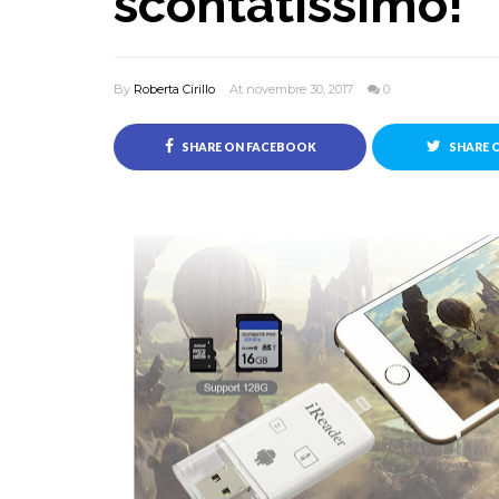
scontatissimo!
By
Roberta Cirillo
At novembre 30, 2017
0
SHARE ON FACEBOOK
SHARE 