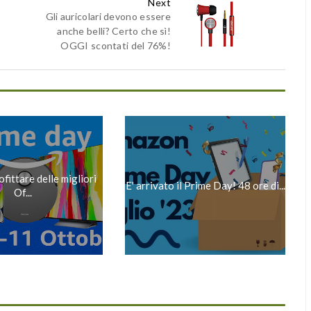
Next
Gli auricolari devono essere
anche belli? Certo che sì!
OGGI scontati del 76%!
ittare delle migliori
E' arrivato il Prime Day! 48 ore di...
Of...