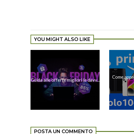
YOU MIGHT ALSO LIKE
Come approf
Guida alle offerte migliori (e davv...
POSTA UN COMMENTO