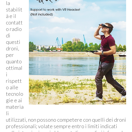
la
stabilit
à e il
contatt
o radio
di
questi
droni,
per
quanto
ottimal
i
rispett
o alle
tecnolo
gie e ai
materia
li
utilizzati, non possono competere con quelli dei droni
professionali; volate sempre entro i limiti indicati