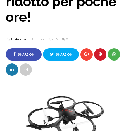
ridotto per poche
ore!
By
Unknown
At ottobre 12, 2017
0
SHARE ON
SHARE ON
FACEBOOK
TWITTER