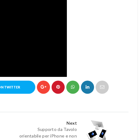
ON TWITTER
Next
Supporto da Tavolo
orientabile per iPhone e non