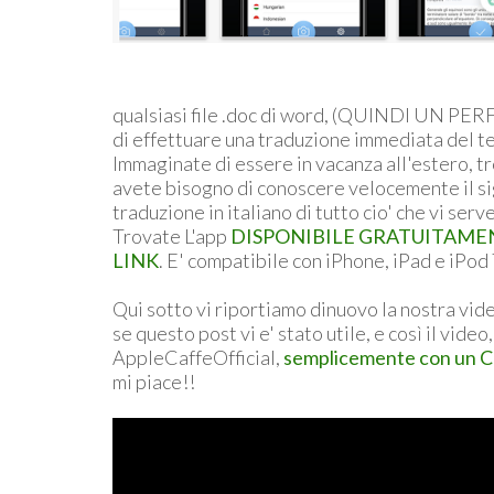
qualsiasi file .doc di word, (QUINDI UN PER
di effettuare una traduzione immediata del te
Immaginate di essere in vacanza all'estero, t
avete bisogno di conoscere velocemente il sig
traduzione in italiano di tutto cio' che vi serv
Trovate L'app
DISPONIBILE GRATUITAME
LINK
. E' compatibile con iPhone, iPad e iPod
Qui sotto vi riportiamo dinuovo la nostra vid
se questo post vi e' stato utile, e così il video
AppleCaffeOfficial,
semplicemente con un 
mi piace!!