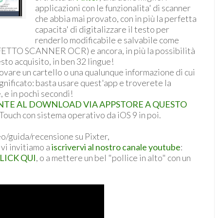
applicazioni con le funzionalita' di scanner
che abbia mai provato, con in più la perfetta
capacita' di digitalizzare il testo per
renderlo modificabile e salvabile come
FETTO SCANNER OCR) e ancora, in più la possibilità
sto acquisito, in ben 32 lingue!
rovare un cartello o una qualunque informazione di cui
nificato: basta usare quest'app e troverete la
e, e in pochi secondi!
NTE AL DOWNLOAD VIA APPSTORE A QUESTO
 Touch con sistema operativo da iOS 9 in poi.
eo/guida/recensione su Pixter,
, vi invitiamo a
iscrivervi al nostro canale youtube
:
CLICK QUI
, o a mettere un bel "pollice in alto" con un