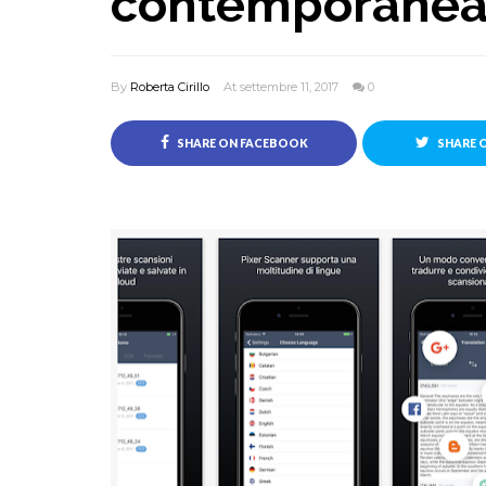
contemporanea
By
Roberta Cirillo
At settembre 11, 2017
0
SHARE ON FACEBOOK
SHARE 