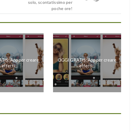
solo, scontatissimo per
poche ore!
IS: App per creare
OGGI GRATIS: App per creare
effetti...
effetti...