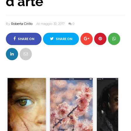
d'arte
By
Roberta Cirillo
At maggio 30, 2017
0
SHARE ON
SHARE ON
FACEBOOK
TWITTER