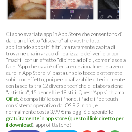
Ci sono svariate app in App Store che consentono di
dare un effetto "disegno" alle vostre foto,
applicando appositi filtri, ma raramente capita di
trovarne una in grado di realizzare dei veri e propri
"madri" con un effetto "dipinto ad olio", come riesce a
fare l'App che oggi è offerta eccezionalmente a zero
euro in App Store: vi basta un solo tocco e otterrete
subito un effetto, poi personalizzabile ulteriormente
con la scelta tra 12 diverse tecniche di elaborazione
"artistica", 15 pennelli e 18 stili. Quest'App si chiama
Oilist
, è compatibile con iPhone, iPad e iPod touch
con sistema operativo da iOS 8.2 in poi, e
normalmente costa 3,99 € ma oggi è disponibile
gratuitamente in app store (questo il link diretto per
il download
), approfittatene!