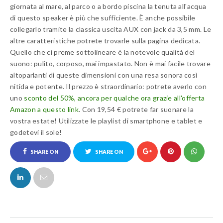
giornata al mare, al parco o a bordo piscina la tenuta all'acqua
di questo speaker è più che sufficiente. È anche possibile
collegarlo tramite la classica uscita AUX con jack da 3,5 mm. Le
altre caratteristiche potrete trovarle sulla pagina dedicata.
Quello che ci preme sottolineare è la notevole qualità del
suono: pulito, corposo, mai impastato. Non è mai facile trovare
altoparlanti di queste dimensioni con una resa sonora così
nitida e potente. Il prezzo è straordinario: potrete averlo con
uno
sconto del 50%, ancora per qualche ora grazie all'offerta
Amazon a questo link
. Con 19,54 € potrete far suonare la
vostra estate! Utilizzate le playlist di smartphone e tablet e
godetevi il sole!
SHARE ON
SHARE ON
FACEBOOK
TWITTER