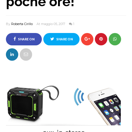
poche ore!
By
Roberta Cirillo
At maggio 05, 2017
1
SHARE ON
SHARE ON
FACEBOOK
TWITTER