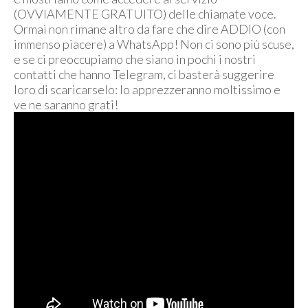
(OVVIAMENTE GRATUITO) delle chiamate voce.
Ormai non rimane altro da fare che dire ADDIO (con
immenso piacere) a WhatsApp! Non ci sono più scuse,
e se ci preoccupiamo che siano in pochi i nostri
contatti che hanno Telegram, ci basterà suggerire
loro di scaricarselo: lo apprezzeranno moltissimo e
ve ne saranno grati!