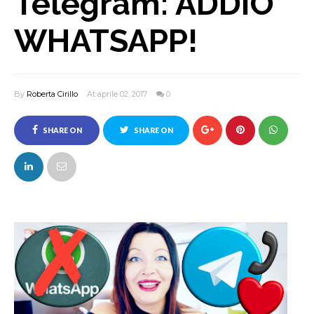
Telegram: ADDIO
WHATSAPP!
By
Roberta Cirillo
At aprile 02, 2017
0
SHARE ON
SHARE ON
FACEBOOK
TWITTER