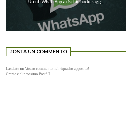
Utenti WhatsApp a rischio hackeragg...
POSTA UN COMMENTO
Lasciate un Vostro commento nel riquadro apposito!
Grazie e al prossimo Post! 