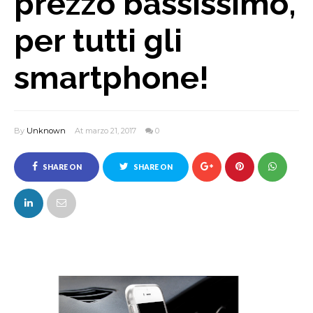
prezzo bassissimo,
per tutti gli
smartphone!
By
Unknown
At marzo 21, 2017
0
SHARE ON
SHARE ON
FACEBOOK
TWITTER