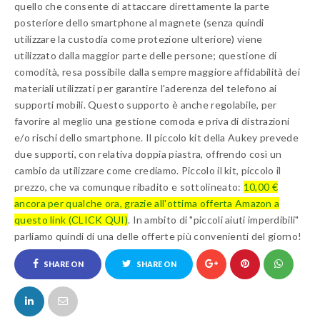
quello che consente di attaccare direttamente la parte
posteriore dello smartphone al magnete (senza quindi
utilizzare la custodia come protezione ulteriore) viene
utilizzato dalla maggior parte delle persone; questione di
comodità, resa possibile dalla sempre maggiore affidabilità dei
materiali utilizzati per garantire l'aderenza del telefono ai
supporti mobili. Questo supporto è anche regolabile, per
favorire al meglio una gestione comoda e priva di distrazioni
e/o rischi dello smartphone. Il piccolo kit della Aukey prevede
due supporti, con relativa doppia piastra, offrendo così un
cambio da utilizzare come crediamo. Piccolo il kit, piccolo il
prezzo, che va comunque ribadito e sottolineato:
10,00 €
ancora per qualche ora, grazie all'ottima offerta Amazon a
questo link (CLICK QUI)
. In ambito di "piccoli aiuti imperdibili"
parliamo quindi di una delle offerte più convenienti del giorno!
SHARE ON
SHARE ON
FACEBOOK
TWITTER