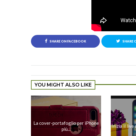
SHARE ON FACEBOOK
SHARE 
YOU MIGHT ALSO LIKE
La cover-portafoglio per iPhone
Inizia il liv
più...