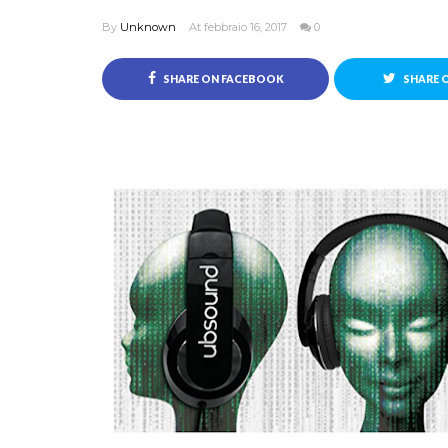
By
Unknown
At febbraio 16, 2017
0
SHARE ON FACEBOOK
SHARE 