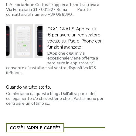
L' Associazione Culturale applecaffe.net si trova a
Via Fonteiana 31 - 00152 - Roma Potete
contattarci al numero +39 06 8390...
OGGI GRATIS: App da 10
€ per avere un registratore
vocale su iPad e iPhone con
funzioni avanzate
L'App che oggi in via
eccezionale viene offerta a
zero euro in app store, vi
consente di installare sul vostro dispositivo iOS
(iPhone...
Quando va tutto storto.
Cominciamo da questo blog . Dall'altra parte del
collegamento c'è chi sostiene che l'iPad, almeno per
certi usi è un ottimo s...
COS'È L'APPLE CAFFÈ?