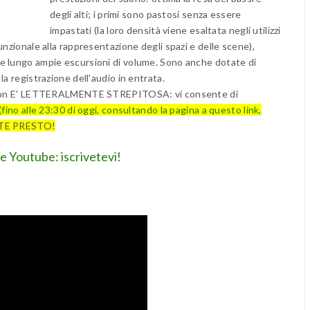
degli alti; i primi sono pastosi senza essere
impastati (la loro densità viene esaltata negli utilizzi
unzionale alla rappresentazione degli spazi e delle scene),
e lungo ampie escursioni di volume. Sono anche dotate di
a registrazione dell'audio in entrata.
Amazon E' LETTERALMENTE STREPITOSA: vi consente di
fino alle 23:30 di oggi, consultando la pagina a questo link,
 FATE PRESTO!
le Youtube: iscrivetevi!