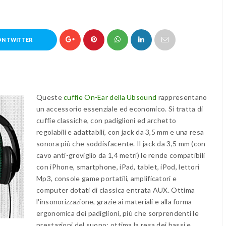
ON TWITTER
Queste
cuffie On-Ear della Ubsound
rappresentano
un accessorio essenziale ed economico. Si tratta di
cuffie classiche, con padiglioni ed archetto
regolabili e adattabili, con jack da 3,5 mm e una resa
sonora più che soddisfacente. Il jack da 3,5 mm (con
cavo anti-groviglio da 1,4 metri) le rende compatibili
con iPhone, smartphone, iPad, tablet, iPod, lettori
Mp3, console game portatili, amplificatori e
computer dotati di classica entrata AUX. Ottima
l'insonorizzazione, grazie ai materiali e alla forma
ergonomica dei padiglioni, più che sorprendenti le
prestazioni del suono: ottima la resa dei bassi e