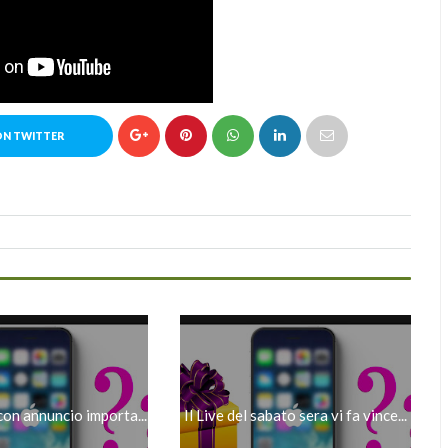
ON TWITTER
e con annuncio importa...
Il Live del sabato sera vi fa vince...