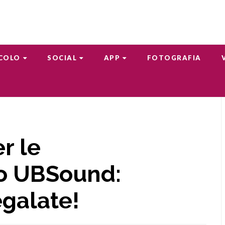
COLO
SOCIAL
APP
FOTOGRAFIA
r le
no UBSound:
galate!