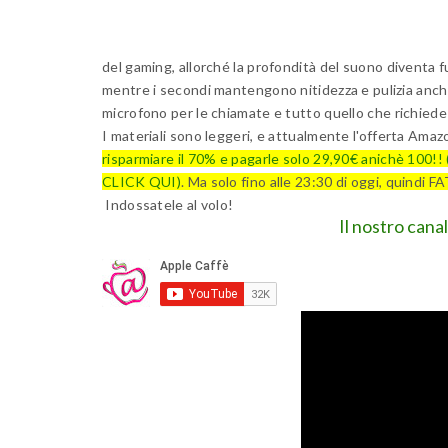
del gaming, allorché la profondità del suono diventa f
mentre i secondi mantengono nitidezza e pulizia anch
microfono per le chiamate e tutto quello che richiede l
I materiali sono leggeri, e attualmente l'offerta 
risparmiare il 70% e pagarle solo 29,90€ anichè 100!! (
CLICK QUI)
. Ma solo fino alle 23:30 di oggi, quindi
Indossatele al volo!
Il nostro cana