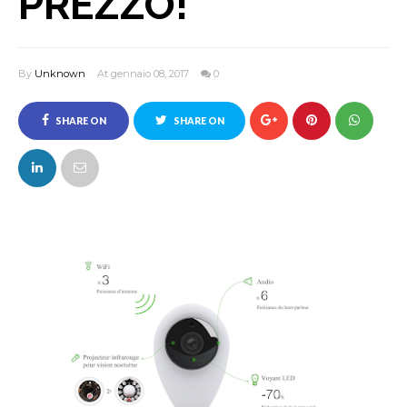
PREZZO!
By
Unknown
At gennaio 08, 2017
0
SHARE ON
SHARE ON
FACEBOOK
TWITTER