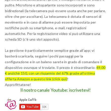
pulite. Microfono e altoparlante sono incorporati e sono
bidirezionali (la telecamera può essere usata anche per parlare,
oltre che per ascoltare). La telecamera è dotata di sensori di
movimento e in caso di allarme può essere impostata per
notifiche push su smartphone, e-mail, registrazioni
automatiche. Per la registrazione video si può utilizzare una
scheda SD (c'è uno slot apposito).
La gestione è particolarmente semplice grazie all'app; vi
basterà scaricarla, seguire i pochi passaggi per la
configurazione e in un baleno sarete in grado di comandare il
dispositivo ovunque vi troviate. Il prezzo è straordinario:
49,00
€ anzichè 150, con un risparmio del 67% grazie all'ottima
offerta Amazon a questo link (click qui)
!
Approfittatene!
Il nostro canale Youtube: iscrivetevi!