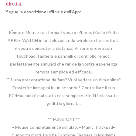
diretto)
.
Segue la descrizione ufficiale dell'App:
Remote Mouse trasforma il vostro iPhone, iPad o iPod o
APPLE WATCH in un telecomando wireless che controlla
il vostro computer a distanza. Vi sorprenderà con
touchpad, tastiera e pannelli di controllo remoti
perfettamente simulati che rende la vostra esperienza
remota semplice ed efficace.
C'è una presentazione da fare? Vuoi vedere un film online?
Trasferire immagini in un secondo? Controllare il tuo
PC/Mac non è mai stato così semplice. Siediti, rilassati e
goditi la giornata.
** FUNZIONI **
• Mouse completamente simulato
• Magic Trackpad
•
Supporta multi-touch
• Funzione Tastiera in Modalità