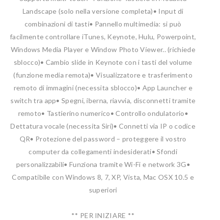
Landscape (solo nella versione completa)
• Input di
combinazioni di tasti
• Pannello multimedia: si può
facilmente controllare iTunes, Keynote, Hulu, Powerpoint,
Windows Media Player e Window Photo Viewer.. (richiede
sblocco)
• Cambio slide in Keynote con i tasti del volume
(funzione media remota)
• Visualizzatore e trasferimento
remoto di immagini (necessita sblocco)
• App Launcher e
switch tra app
• Spegni, iberna, riavvia, disconnetti tramite
remoto
• Tastierino numerico
• Controllo ondulatorio
•
Dettatura vocale (necessita Siri)
• Connetti via IP o codice
QR
• Protezione del password – proteggere il vostro
computer da collegamenti indesiderati
• Sfondi
personalizzabili
• Funziona tramite Wi-Fi e network 3G
•
Compatibile con Windows 8, 7, XP, Vista, Mac OSX 10.5 e
superiori
** PER INIZIARE **