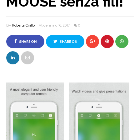
MOUSE senza fili!
By
Roberta Cirillo
At gennaio 16, 2017
0
SHARE ON
SHARE ON
FACEBOOK
TWITTER