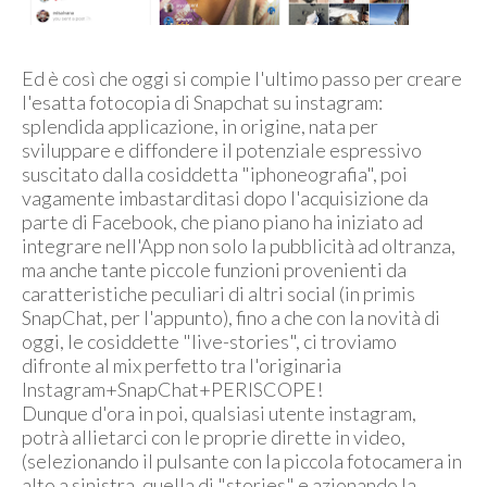
Ed è così che oggi si compie l'ultimo passo per creare
l'esatta fotocopia di Snapchat su instagram:
splendida applicazione, in origine, nata per
sviluppare e diffondere il potenziale espressivo
suscitato dalla cosiddetta "iphoneografia", poi
vagamente imbastarditasi dopo l'acquisizione da
parte di Facebook, che piano piano ha iniziato ad
integrare nell'App non solo la pubblicità ad oltranza,
ma anche tante piccole funzioni provenienti da
caratteristiche peculiari di altri social (in primis
SnapChat, per l'appunto), fino a che con la novità di
oggi, le cosiddette "live-stories", ci troviamo
difronte al mix perfetto tra l'originaria
Instagram+SnapChat+PERISCOPE!
Dunque d'ora in poi, qualsiasi utente instagram,
potrà allietarci con le proprie dirette in video,
(selezionando il pulsante con la piccola fotocamera in
alto a sinistra, quella di "stories" e azionando la