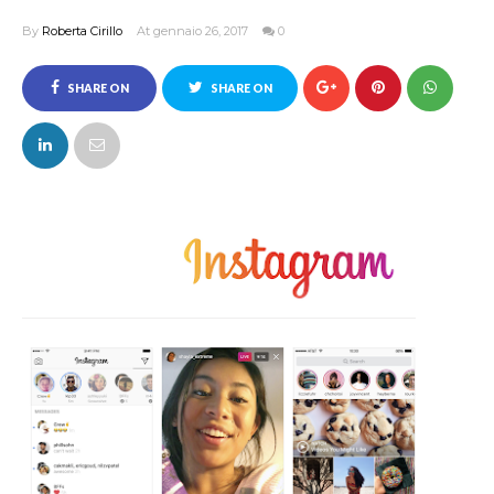
By
Roberta Cirillo
At gennaio 26, 2017
0
SHARE ON
SHARE ON
FACEBOOK
TWITTER