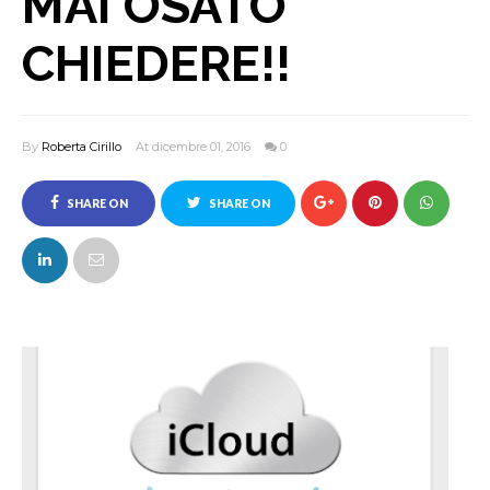
MAI OSATO
CHIEDERE!!
By
Roberta Cirillo
At dicembre 01, 2016
0
SHARE ON
SHARE ON
FACEBOOK
TWITTER