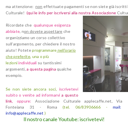
ma attenzione:
non
effettuate pagamenti se non siete
già iscritt
Culturale!
(qui le info per iscriversi alla nostra Associazione
Cultur
Ricordate che
qualunque esigenza
abbiate
, n
on dovete aspettare
che
organizziamo un corso collettivo
sull’argomento, per chiedere il nostro
aiuto! Potete
programmare
nell’orario
che preferite
, una o
più
lezioni
individuali
su tantissimi
argomenti,
a questa pagina
qualche
esempio.
Se non siete ancora soci,
iscrivetevi
subito o venite ad informarvi
a questo
link
,
oppure:
Associazione Culturale applecaffe.net, Via
Fonteiana 31 - Roma
(tel. 06/83906666 -
mail:
info@applecaffe.net
)
Il nostro canale Youtube: iscrivetevi!