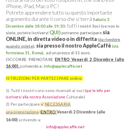
iPhone, iPad, Mac o PC!
Potrete apprendere tutto su questo importante
argomento durante il corso che si terrà
Sabato 3
tutti
Dicembre dalle 18:00 alle 19:30:
i nostri Soci (se non lo
QUI)
sia
siete, potete iscrivervi
potranno partecipare
ONLINE, in diretta video o in differita
(
da rivedere
sia presso il nostro AppleCaffè
quando volete
),
(via
fonteiana 31, Roma)
,
ad un prezzo di 15 euro.
OCCORRE PRENOTARE
ENTRO Venerdì 2 Dicembre (alle
16:00),
scrivendo a:
info@applecaffe.net
ISTRUZIONI PER PARTECIPARE online:
1) Tutti i nostri corsi sono
riservati ai soci
(qui le info per
Culturale)
iscriversi alla nostra Associazione
2) Per partecipare
e'
NECESSARIA
una
prenotazione
(
ENTRO
Venerdì 2 Dicembre (alle
16:00)
scrivendo a
:
info@applecaffe.net