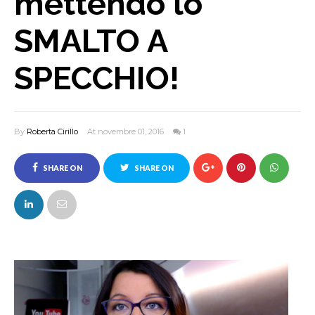
mettendo lo
SMALTO A
SPECCHIO!
By
Roberta Cirillo
At novembre 01, 2016
1
SHARE ON
SHARE ON
FACEBOOK
TWITTER