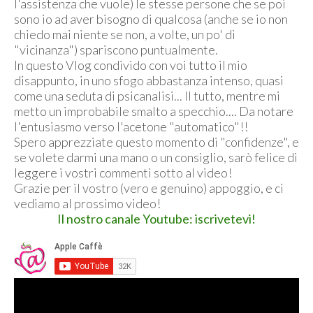
l'assistenza che vuole) le stesse persone che se poi
sono io ad aver bisogno di qualcosa (anche se io non
chiedo mai niente se non, a volte, un po' di
"vicinanza") spariscono puntualmente.
In questo Vlog condivido con voi tutto il mio
disappunto, in uno sfogo abbastanza intenso, quasi
come una seduta di psicanalisi... Il tutto, mentre mi
metto un improbabile smalto a specchio.... Da notare
l'entusiasmo verso l'acetone "automatico"!!
Spero apprezziate questo momento di "confidenze", e
se volete darmi una mano o un consiglio, sarò felice di
leggere i vostri commenti sotto al video!
Grazie per il vostro (vero e genuino) appoggio, e ci
vediamo al prossimo video!
Il nostro canale Youtube: iscrivetevi!