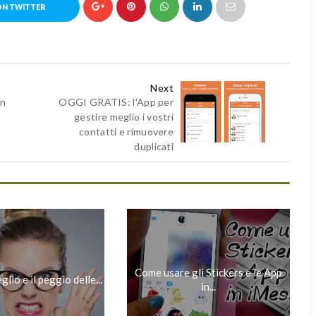
ON TWITTER
Next
in
OGGI GRATIS: l'App per
gestire meglio i vostri
contatti e rimuovere
duplicati
Come usare gli Stickers e le App
glio e il peggio delle...
in...