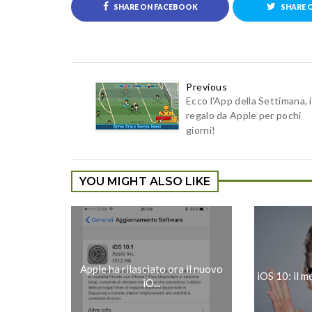
SHARE ON FACEBOOK
SHARE 
Previous
Ecco l'App della Settimana, 
regalo da Apple per pochi
giorni!
YOU MIGHT ALSO LIKE
Apple ha rilasciato ora il nuovo
iOS 10: il me
iO...