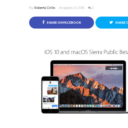
By
Roberta Cirillo
At agosto 21, 2016
2
SHARE ON FACEBOOK
SHARE 