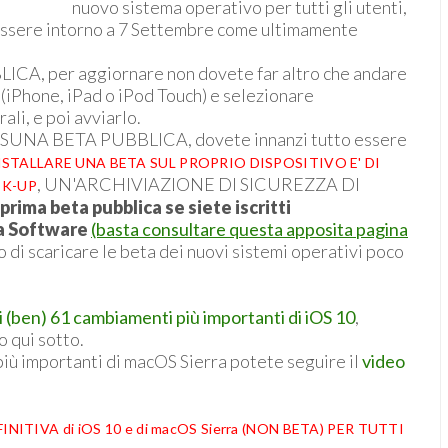
nuovo sistema operativo per tutti gli utenti,
 essere intorno a 7 Settembre come ultimamente
ICA, per aggiornare non dovete far altro che andare
 (iPhone, iPad o iPod Touch) e selezionare
li, e poi avviarlo.
A BETA PUBBLICA, dovete innanzi tutto essere
NSTALLARE UNA BETA SUL PROPRIO DISPOSITIVO E' DI
, UN'ARCHIVIAZIONE DI SICUREZZA DI
CK-UP
prima beta pubblica se siete iscritti
a Software
(basta consultare questa apposita pagina
do di scaricare le beta dei nuovi sistemi operativi poco
i (ben) 61 cambiamenti più importanti di iOS 10
,
o qui sotto.
più importanti di macOS Sierra potete seguire il
video
TIVA di iOS 10 e di macOS Sierra (NON BETA) PER TUTTI