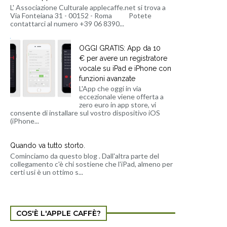
L' Associazione Culturale applecaffe.net si trova a
Via Fonteiana 31 - 00152 - Roma Potete
contattarci al numero +39 06 8390...
OGGI GRATIS: App da 10
€ per avere un registratore
vocale su iPad e iPhone con
funzioni avanzate
L'App che oggi in via
eccezionale viene offerta a
zero euro in app store, vi
consente di installare sul vostro dispositivo iOS
(iPhone...
Quando va tutto storto.
Cominciamo da questo blog . Dall'altra parte del
collegamento c'è chi sostiene che l'iPad, almeno per
certi usi è un ottimo s...
COS'È L'APPLE CAFFÈ?