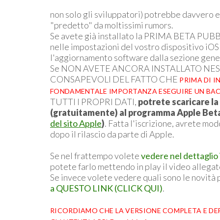
non solo gli sviluppatori) potrebbe davvero
"predetto" da moltissimi rumors.
Se avete già installato la PRIMA BETA PUBBL
nelle impostazioni del vostro dispositivo iOS
l'aggiornamento software dalla sezione genera
Se NON AVETE ANCORA INSTALLATO NESSUN
CONSAPEVOLI DEL FATTO CHE
PRIMA DI I
FONDAMENTALE IMPORTANZA ESEGUIRE UN BA
TUTTI I PROPRI DATI,
potrete scaricare la 
(gratuitamente) al programma Apple Bet
del sito Apple
)
. Fatta l'iscrizione, avrete mo
dopo il rilascio da parte di Apple.
Se nel frattempo volete
vedere nel dettaglio 
potete farlo mettendo in play il video allegat
Se invece volete vedere quali sono le novità 
a QUESTO LINK (CLICK QUI)
.
RICORDIAMO CHE LA VERSIONE COMPLETA E DEFINI