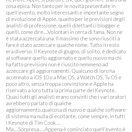
cosa epica. Non tanto per le novità presentate in
quell'evento, molto interessanti e importante segno
di evoluzione di Apple, quanto per le previsioni degli
analisti di professione, quelli dilettanti,i blogger e
quelli, come dire....Volontari in cerca di fama. Non ne
è stata azzeccata una. Il massimo che sono riusciti a
fare è stato azzeccare qualche nome. Tutto il resto
era diverso. Il Keynote di giugno, di solito, è dedicato
al software quello aggiornato e quello nuovo ma chi
ha fatto previsioni non è riuscito nemmeno ad
azzeccare gli aggiornamenti. Qualcuno di loro ha
accennato a iOS 10 o a Mac OS, a Watch OS, Tv OS e
poco altro, senza troppa convinzione e Apple ha
riservato a loro tutta la prima parte del Keynote.
Quasi tutti gli analisti erano convinti che i vari oratori
avrebbero parlato di qualche
aggiornamento,qualcosa di nuovo e qualche software
di sistema ma nulla di eccitante, come sempre, in tutti
i Keynote di Tim Cook....
Ma....Sorpresa.....Appena è cominciato quell'evento è