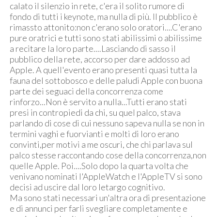
calato il silenzio in rete, c'era il solito rumore di
fondo di tutti i keynote, ma nulla di più. Il pubblico è
rimassto attonito:non c'erano solo oratori....C'erano
pure oratrici e tutti sono stati abilissimi o abilissime
a recitare la loro parte....Lasciando di sasso il
pubblico della rete, accorso per dare addosso ad
Apple. A quell'evento erano presenti quasi tutta la
fauna del sottobosco e delle paludi Apple con buona
parte dei seguaci della concorrenza come
rinforzo...Non è servito a nulla...Tutti erano stati
presi in contropiedi da chi, su quel palco, stava
parlando di cose di cui nessuno sapeva nulla se non in
termini vaghi e fuorvianti e molti di loro erano
convinti,per motivi a me oscuri, che chi parlava sul
palco stesse raccontando cose della concorrenza,non
quelle Apple. Poi....Solo dopo la quarta volta che
venivano nominati l'AppleWatch e l'AppleTV si sono
decisi ad uscire dal loro letargo cognitivo.
Ma sono stati necessari un'altra ora di presentazione
e di annunci per farli svegliare completamente e