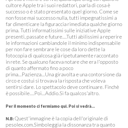
cultore Apple tra i suoi redattori, parla di cosa è
successo o è stato presentato quel giorno. Come se
non fosse mai successo nulla, tutti impegnatissimi a
far dimenticare la figuraccia rimediata qualche giorno
prima. Tutti informatissimi sulle iniziative Apple
presenti, passate e future....Tutti abilissimi a reperire
le informazioni cambiandole il minimo indispensabile
per non fare sembrare le cose da loro dette la
fotocopia di qualcosa già ripetutamente raccontato
in rete. Se qualcuno faceva notare che era l'opposto
di quanto affermato fino a poco
prima...Pazienza...Una giravolta e una contorsione da
circo e costui si trovava la risposta che voleva
sentirsi dare. Lo spettacolo deve continuare. Finchè
è possibile....Poi...Addio.Si fa qualcos'altro.
Per il momento ci fermiamo qui. Poi si vedrà...
Quest'immagine è la copia dell'originale di
N.B:
pesolex.com.Simboleggia la dissonanza tra quanto