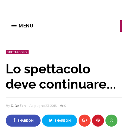
MENU
SPETTACOLO
Lo spettacolo
deve continuare...
By
D. De Zan
At giugno 23, 2016
0
SHARE ON
SHARE ON