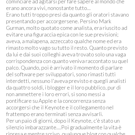
cominciare ad agitarsi per fare sapere al mondo che
erano ancora vivi, nonostante tutto...
Erano tutti troppo presi da quanto gli oratori stavano
presentando per accorgersene. Persino Mark
Gurman, molto quotato come analista, era riuscito ad
evitare una figuraccia epica con le sue previsioni;
aveva, a malapena, azzeccato qualche nome ed era
rimasto molto vago su tutto il resto. Quanto previsto
da lui e dai suoi colleghi aveva trovato solo una vaga
corrispondenza con quanto veniva raccontato su quel
palco. Quando, poi è arrivato il momento di parlare
del software per sviluppatori, sono rimasti tutti
interdetti, nessuno l'aveva previsto e quegli analisti
da quattro soldi, i blogger e il loro pubblico, pur di
non ammettere i loro errori, si sono messi a
pontificare su Apple e la concorrenza senza
accorgersi che il Keynote e il collegamento nel
frattempo erano terminati senza avvisarli.
Per un paio di giorni, dopo il Keynote, c'è stato un
silenzio imbarazzante....Poi gradualmente la vita è
ripresa e mentre scrivo, qualunque blog con qualche