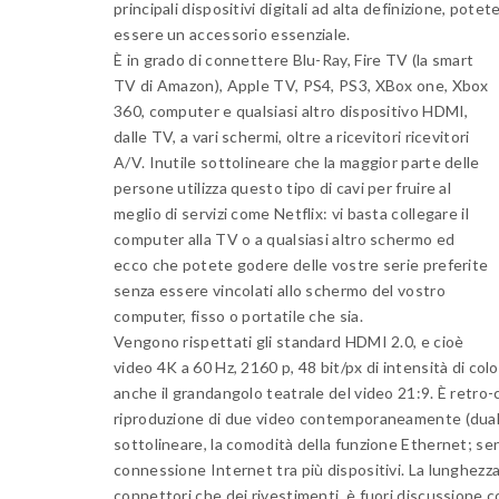
principali dispositivi digitali ad alta definizione, po
essere un accessorio essenziale.
È in grado di connettere Blu-Ray, Fire TV (la smart
TV di Amazon), Apple TV, PS4, PS3, XBox one, Xbox
360, computer e qualsiasi altro dispositivo HDMI,
dalle TV, a vari schermi, oltre a ricevitori ricevitori
A/V. Inutile sottolineare che la maggior parte delle
persone utilizza questo tipo di cavi per fruire al
meglio di servizi come Netflix: vi basta collegare il
computer alla TV o a qualsiasi altro schermo ed
ecco che potete godere delle vostre serie preferite
senza essere vincolati allo schermo del vostro
computer, fisso o portatile che sia.
Vengono rispettati gli standard HDMI 2.0, e cioè
video 4K a 60 Hz, 2160 p, 48 bit/px di intensità di co
anche il grandangolo teatrale del video 21:9. È retro-
riproduzione di due video contemporaneamente (dual v
sottolineare, la comodità della funzione Ethernet; senz
connessione Internet tra più dispositivi. La lunghezza de
connettori che dei rivestimenti, è fuori discussione 