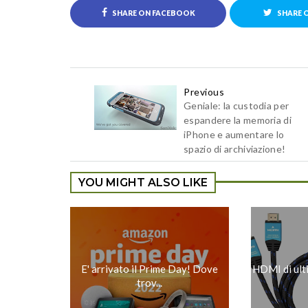
SHARE ON FACEBOOK
SHARE 
Previous
Geniale: la custodia per
espandere la memoria di
iPhone e aumentare lo
spazio di archiviazione!
YOU MIGHT ALSO LIKE
E' arrivato il Prime Day! Dove
HDMI di ult
trov...