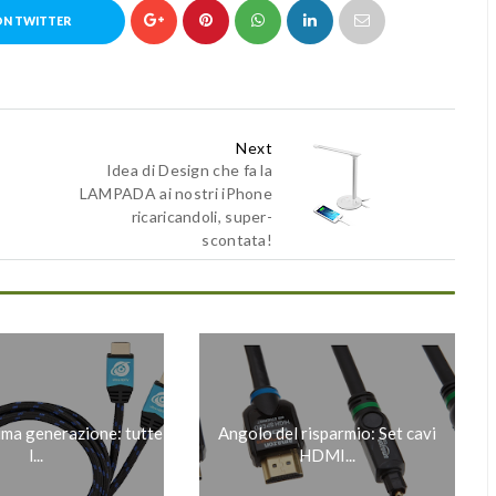
ON TWITTER
Next
Idea di Design che fa la
LAMPADA ai nostri iPhone
ricaricandoli, super-
scontata!
ima generazione: tutte
Angolo del risparmio: Set cavi
l...
HDMI...