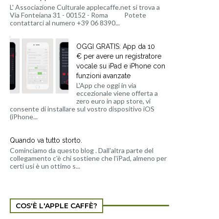
L' Associazione Culturale applecaffe.net si trova a
Via Fonteiana 31 - 00152 - Roma Potete
contattarci al numero +39 06 8390...
OGGI GRATIS: App da 10
€ per avere un registratore
vocale su iPad e iPhone con
funzioni avanzate
L'App che oggi in via
eccezionale viene offerta a
zero euro in app store, vi
consente di installare sul vostro dispositivo iOS
(iPhone...
Quando va tutto storto.
Cominciamo da questo blog . Dall'altra parte del
collegamento c'è chi sostiene che l'iPad, almeno per
certi usi è un ottimo s...
COS'È L'APPLE CAFFÈ?