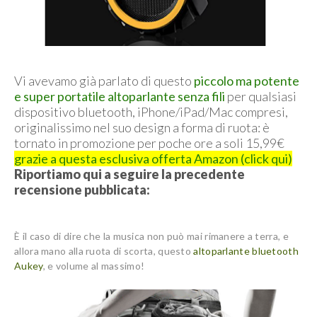
Vi avevamo già parlato di questo
piccolo ma potente
e super portatile altoparlante senza fili
per qualsiasi
dispositivo bluetooth, iPhone/iPad/Mac compresi,
originalissimo nel suo design a forma di ruota: è
tornato in promozione per poche ore a soli 15,99€
grazie a questa esclusiva offerta Amazon (click qui)
Riportiamo qui a seguire la precedente
recensione pubblicata:
È il caso di dire che la musica non può mai rimanere a terra, e
allora mano alla ruota di scorta, questo
altoparlante bluetooth
Aukey
, e volume al massimo!