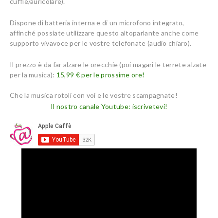
cuffie/auricolare).
Dispone di batteria interna e di un microfono integrato,
affinché possiate utilizzare questo altoparlante anche come
supporto vivavoce per le vostre telefonate (audio chiaro).
Il prezzo è da far alzare le orecchie (poi magari le terrete alzate
per la musica):
15,99 € per le prossime ore!
Che la musica rotoli con voi e le vostre scampagnate!
Il nostro canale Youtube: iscrivetevi!