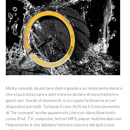
Molto comodo da portare dietro grazie a un resistente manico
che si può attaccare a zaini e borse dotate di moschettoni e
ganci vari. Grazie al bluetooth si accoppia facilmente ai vari
dispositivi portatili. Tuttavia il cavo AUX da 3,5 mm permette
di "far suonare" anche apparecchi che non siano bluetooth
come iPod, TV, computer, lettori MP3, player multimediali vari:
l'importante è che abbiano l'entrata classica del jack (cavo