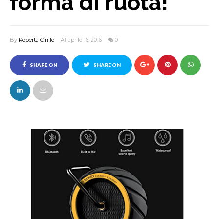
forma di ruota!
By
Roberta Cirillo
At aprile 16, 2016
0
SHARE ON
SHARE ON
FACEBOOK
TWITTER