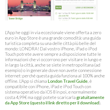
L'App he oggi in via eccezionale viene offerta a zero
euro in App Store è una grande comodità: una guida
turistica completa su una delle città più belle del
mondo: LONDRA! Dal vostro iPhone, iPad o iPod
Touch potrete avere sempre a disposizione tutte le
informazioni che vi occorrono per visitare in lungo e
in largo la città, anche se siete in metropolitana (ad
esempio) o in generale dove non avete connessione
internet: perché questa guida funziona al 100% anche
offline. L'App si chiama
London Travel Guide
, è
compatibile con iPhone, iPad e iPod Touch con
sistema operativo da iOS 8 in poi, e normalmente
costa 4,99€ ma oggi potete scaricarla
gratuitamente
da App Store (questo il link diretto per il download
).