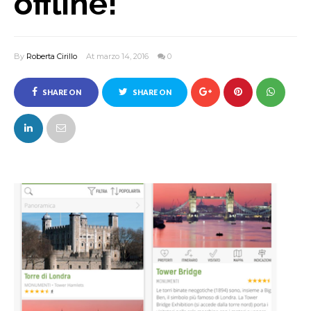
offline!
By
Roberta Cirillo
At marzo 14, 2016
0
SHARE ON
SHARE ON
FACEBOOK
TWITTER