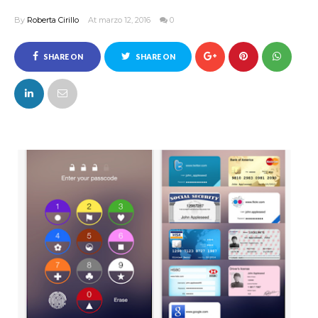
By
Roberta Cirillo
At marzo 12, 2016
0
SHARE ON
SHARE ON
FACEBOOK
TWITTER