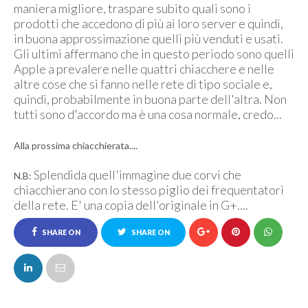
maniera migliore, traspare subito quali sono i
prodotti che accedono di più ai loro server e quindi,
in buona approssimazione quelli più venduti e usati.
Gli ultimi affermano che in questo periodo sono quelli
Apple a prevalere nelle quattri chiacchere e nelle
altre cose che si fanno nelle rete di tipo sociale e,
quindi, probabilmente in buona parte dell'altra. Non
tutti sono d'accordo ma è una cosa normale, credo...
Alla prossima chiacchierata....
Splendida quell'immagine due corvi che
N.B:
chiacchierano con lo stesso piglio dei frequentatori
della rete. E' una copia dell'originale in G+....
SHARE ON
SHARE ON
FACEBOOK
TWITTER