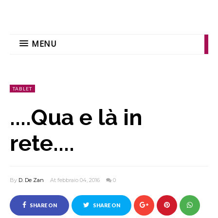
MENU
TABLET
....Qua e là in
rete....
By
D. De Zan
At febbraio 04, 2016
0
SHARE ON
SHARE ON