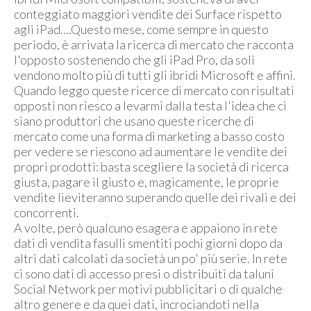
conteggiato maggiori vendite dei Surface rispetto
agli iPad....Questo mese, come sempre in questo
periodo, è arrivata la ricerca di mercato che racconta
l'opposto sostenendo che gli iPad Pro, da soli
vendono molto più di tutti gli ibridi Microsoft e affini.
Quando leggo queste ricerce di mercato con risultati
opposti non riesco a levarmi dalla testa l'idea che ci
siano produttori che usano queste ricerche di
mercato come una forma di marketing a basso costo
per vedere se riescono ad aumentare le vendite dei
propri prodotti: basta scegliere la società di ricerca
giusta, pagare il giusto e, magicamente, le proprie
vendite lieviteranno superando quelle dei rivali e dei
concorrenti.
A volte, però qualcuno esagera e appaiono in rete
dati di vendita fasulli smentiti pochi giorni dopo da
altri dati calcolati da società un po' più serie. In rete
ci sono dati di accesso presi o distribuiti da taluni
Social Network per motivi pubblicitari o di qualche
altro genere e da quei dati, incrociandoti nella