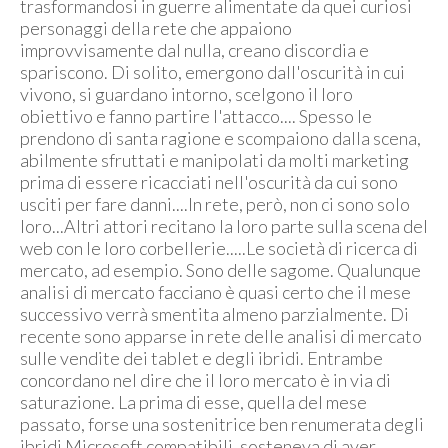
trasformandosi in guerre alimentate da quei curiosi
personaggi della rete che appaiono
improvvisamente dal nulla, creano discordia e
spariscono. Di solito, emergono dall'oscurità in cui
vivono, si guardano intorno, scelgono il loro
obiettivo e fanno partire l'attacco.... Spesso le
prendono di santa ragione e scompaiono dalla scena,
abilmente sfruttati e manipolati da molti marketing
prima di essere ricacciati nell'oscurità da cui sono
usciti per fare danni....In rete, però, non ci sono solo
loro...Altri attori recitano la loro parte sulla scena del
web con le loro corbellerie.....Le società di ricerca di
mercato, ad esempio. Sono delle sagome. Qualunque
analisi di mercato facciano è quasi certo che il mese
successivo verrà smentita almeno parzialmente. Di
recente sono apparse in rete delle analisi di mercato
sulle vendite dei tablet e degli ibridi. Entrambe
concordano nel dire che il loro mercato è in via di
saturazione. La prima di esse, quella del mese
passato, forse una sostenitrice ben renumerata degli
ibridi Microsoft compatibili, sosteneva di aver