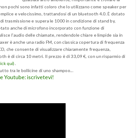
; non pochi sono infatti coloro che lo utilizzano come speaker per
 semplice e velocissimo, trattandosi di un bluetooth 4.0. È dotato
re di trasmissione e supera le 1000 in condizione di stand by,
otato anche di microfono incorporato con funzione di
lisce l'audio delle chiamate, rendendole chiare e limpide sia in
laxer è anche una radio FM, con classica copertura di frequenza
CD, che consente di visualizzare chiaramente frequenza,
ooth è di circa 10 metri. Il prezzo è di 33,09 €, con un risparmio di
ick qui)
.
tto tra le bollicine di uno shampoo...
le Youtube: iscrivetevi!