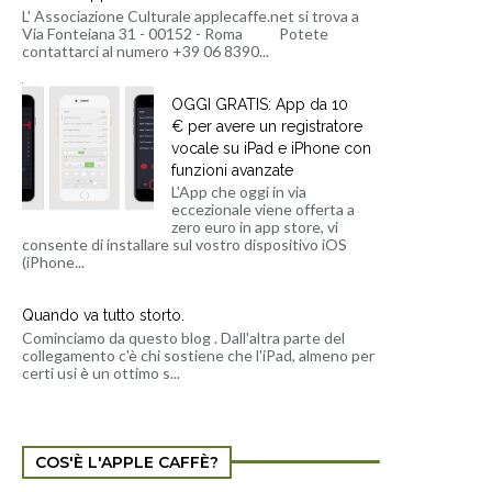
L' Associazione Culturale applecaffe.net si trova a
Via Fonteiana 31 - 00152 - Roma Potete
contattarci al numero +39 06 8390...
OGGI GRATIS: App da 10
€ per avere un registratore
vocale su iPad e iPhone con
funzioni avanzate
L'App che oggi in via
eccezionale viene offerta a
zero euro in app store, vi
consente di installare sul vostro dispositivo iOS
(iPhone...
Quando va tutto storto.
Cominciamo da questo blog . Dall'altra parte del
collegamento c'è chi sostiene che l'iPad, almeno per
certi usi è un ottimo s...
COS'È L'APPLE CAFFÈ?