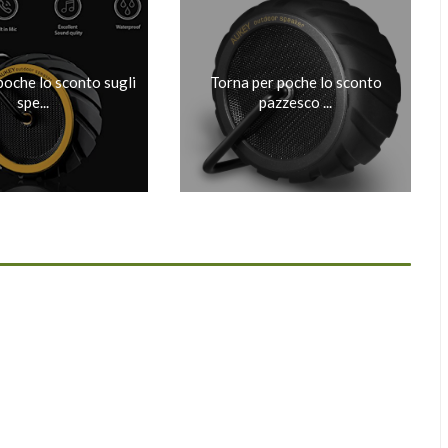
poche lo sconto sugli
Torna per poche lo sconto
spe...
pazzesco ...