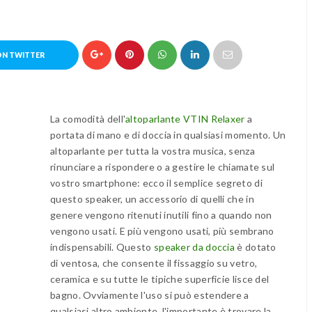
ON TWITTER
La comodità dell'
altoparlante VTIN Relaxer
a
portata di mano e di doccia in qualsiasi momento. Un
altoparlante per tutta la vostra musica, senza
rinunciare a rispondere o a gestire le chiamate sul
vostro smartphone: ecco il semplice segreto di
questo speaker, un accessorio di quelli che in
genere vengono ritenuti inutili fino a quando non
vengono usati. E più vengono usati, più sembrano
indispensabili. Questo
speaker da doccia
è dotato
di ventosa, che consente il fissaggio su vetro,
ceramica e su tutte le tipiche superficie lisce del
bagno. Ovviamente l'uso si può estendere a
qualsiasi altro ambiente, l'importante è trovare la