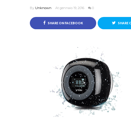
By
Unknown
At gennaio 19, 2016
0
SHARE ON FACEBOOK
SHARE 