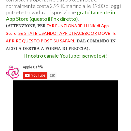
normalmente costa 2,99 €, ma fino alle 19:00 di oggi
potrete trovarla a disposizione
gratuitamente in
App Store (questo il link diretto)
.
(ATTENZIONE, PER
FAR FUNZIONARE I LINK di App
Store,
SE STATE USANDO l'APP DI FACEBOOK
DOVETE
, DAL COMANDO IN
APRIRE QUESTO POST SU SAFARI
ALTO A DESTRA A FORMA DI FRECCIA).
Il nostro canale Youtube: iscrivetevi!