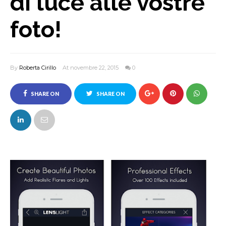
di luce alle vostre
foto!
By
Roberta Cirillo
At novembre 22, 2015
0
SHARE ON
SHARE ON
FACEBOOK
TWITTER