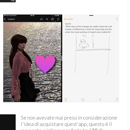
Se non avevate mai preso in considerazione
l'idea di acquistare quest'app, questo è il