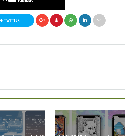
ON TWITTER
n