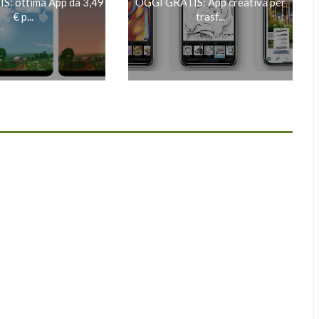
: ottima App da 3,49
OGGI GRATIS: App creativa per
€ p...
trasf...