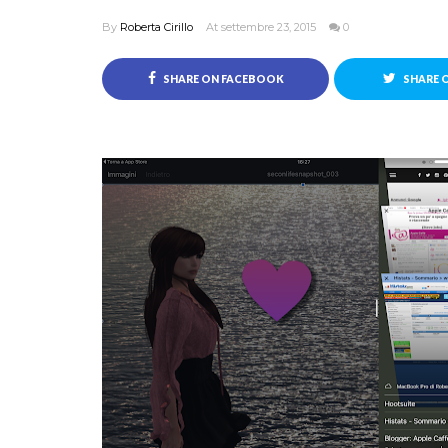
By
Roberta Cirillo
At settembre 23, 2015
0
SHARE ON FACEBOOK
SHARE 