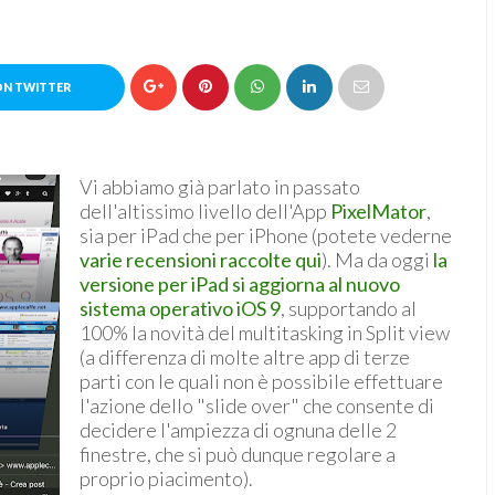
ON TWITTER
Vi abbiamo già parlato in passato
dell'altissimo livello dell'App
PixelMator
,
sia per iPad che per iPhone (potete vederne
varie recensioni raccolte qui
). Ma da oggi
la
versione per iPad si aggiorna al nuovo
sistema operativo iOS 9
, supportando al
100% la novità del multitasking in Split view
(a differenza di molte altre app di terze
parti con le quali non è possibile effettuare
l'azione dello "slide over" che consente di
decidere l'ampiezza di ognuna delle 2
finestre, che si può dunque regolare a
proprio piacimento).