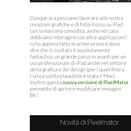
Dunque ora possiamo lavorare alle nostre
creazioni grafiche e di fotoritocco su iPad
con la massima comodità, anche nel caso
dobbiamo interagire con altre applicazioni!
Io ho appena fatto le prime prove e devo
dire che il risultato è assolutamente
fantastico, un grande passo in avanti per un
uso professionale di iPad anche nel settore
della grafica e del design (per i quali finora
l'unica scelta plausibile è stata il Mac).
Inoltre questa
nuova versione di PixelMator
permette di aprire e modificare immagini
8K!