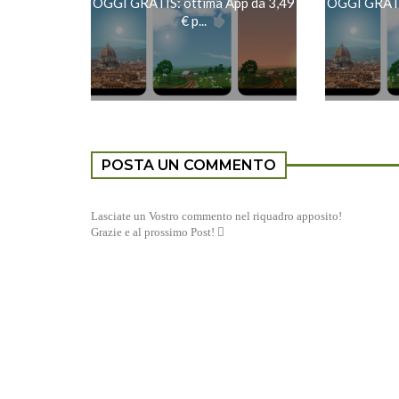
OGGI GRATIS: ottima App da 3,49
OGGI GRATIS
€ p...
POSTA UN COMMENTO
Lasciate un Vostro commento nel riquadro apposito!
Grazie e al prossimo Post! 