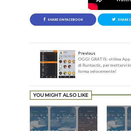
SHARE ON FACEBOOK
SHARE 
Previous
OGGI GRATIS: ottima App
di Runtastic, per mettervi i
forma velocemente!
YOU MIGHT ALSO LIKE