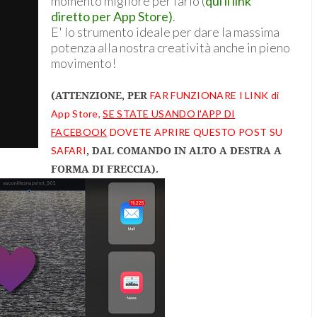
momento migliore per farlo (
qui il link
diretto per App Store)
.
E' lo strumento ideale per dare la massima
potenza alla nostra creatività anche in pieno
movimento!
(ATTENZIONE, PER
FAR FUNZIONARE I LINK di
App Store,
SE STATE USANDO l'APP DI
FACEBOOK
DOVETE APRIRE QUESTO POST SU
, DAL COMANDO IN ALTO A DESTRA A
SAFARI
FORMA DI FRECCIA).