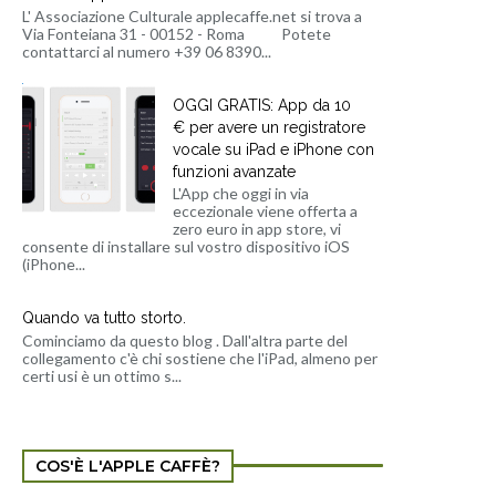
L' Associazione Culturale applecaffe.net si trova a
Via Fonteiana 31 - 00152 - Roma Potete
contattarci al numero +39 06 8390...
OGGI GRATIS: App da 10
€ per avere un registratore
vocale su iPad e iPhone con
funzioni avanzate
L'App che oggi in via
eccezionale viene offerta a
zero euro in app store, vi
consente di installare sul vostro dispositivo iOS
(iPhone...
Quando va tutto storto.
Cominciamo da questo blog . Dall'altra parte del
collegamento c'è chi sostiene che l'iPad, almeno per
certi usi è un ottimo s...
COS'È L'APPLE CAFFÈ?