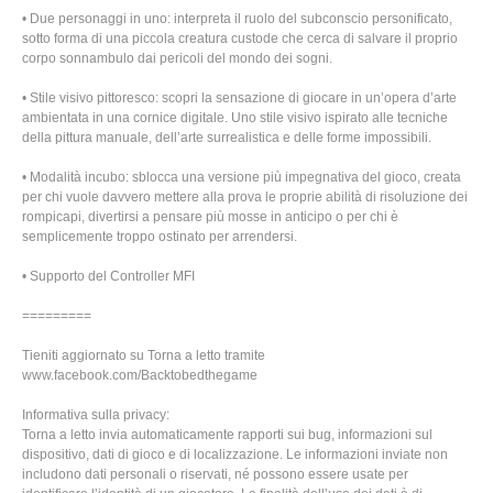
• Due personaggi in uno: interpreta il ruolo del subconscio personificato,
sotto forma di una piccola creatura custode che cerca di salvare il proprio
corpo sonnambulo dai pericoli del mondo dei sogni.
• Stile visivo pittoresco: scopri la sensazione di giocare in un’opera d’arte
ambientata in una cornice digitale. Uno stile visivo ispirato alle tecniche
della pittura manuale, dell’arte surrealistica e delle forme impossibili.
• Modalità incubo: sblocca una versione più impegnativa del gioco, creata
per chi vuole davvero mettere alla prova le proprie abilità di risoluzione dei
rompicapi, divertirsi a pensare più mosse in anticipo o per chi è
semplicemente troppo ostinato per arrendersi.
• Supporto del Controller MFI
=========
Tieniti aggiornato su Torna a letto tramite
www.facebook.com/Backtobedthegame
Informativa sulla privacy:
Torna a letto invia automaticamente rapporti sui bug, informazioni sul
dispositivo, dati di gioco e di localizzazione. Le informazioni inviate non
includono dati personali o riservati, né possono essere usate per