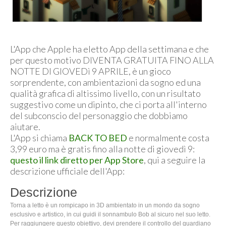
L'App che Apple ha eletto App della settimana e che
per questo motivo DIVENTA GRATUITA FINO ALLA
NOTTE DI GIOVEDì 9 APRILE, è un gioco
sorprendente, con ambientazioni da sogno ed una
qualità grafica di altissimo livello, con un risultato
suggestivo come un dipinto, che ci porta all'interno
del subconscio del personaggio che dobbiamo
aiutare.
L'App si chiama
BACK TO BED
e normalmente costa
3,99 euro ma è gratis fino alla notte di giovedì 9:
questo il link diretto per App Store
, qui a seguire la
descrizione ufficiale dell'App:
Descrizione
Torna a letto è un rompicapo in 3D ambientato in un mondo da sogno
esclusivo e artistico, in cui guidi il sonnambulo Bob al sicuro nel suo letto.
Per raggiungere questo obiettivo, devi prendere il controllo del guardiano