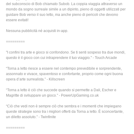
del subconscio di Bob chiamato Subob. La coppia viaggia attraverso un
mondo da sogno surreale simile a un dipinto, pieno di oggetti utilizzati per
guidare Bob verso il suo letto, ma anche pieno di pericoli che devono
essere evitati!
Nessuna pubblicità né acquisti in-app.
=========
"I confini tra arte e gioco si confondono. Se ti senti sospeso tra due mondi,
questo è il gioco con cui intraprendere il tuo viaggio." - Touch Arcade
“Torna a letto riesce a essere nel contempo prevedibile e sorprendente,
assonnato e vivace, spaventoso e confortante, proprio come ogni buona
opera d’arte surrealista.” - Killscreen
“Torna a letto è ciò che succede quando si permette a Dali, Escher e
Magritte di sviluppare un gioco.” - PowerUpGaming.co.uk
“Ciò che vedi non è sempre ciò che sembra e i momenti che impiegano
queste strategie sono tra i migliori offerti da Torna a letto. È sconcertante,
un diletto assoluto.” - Twinfinite
=========