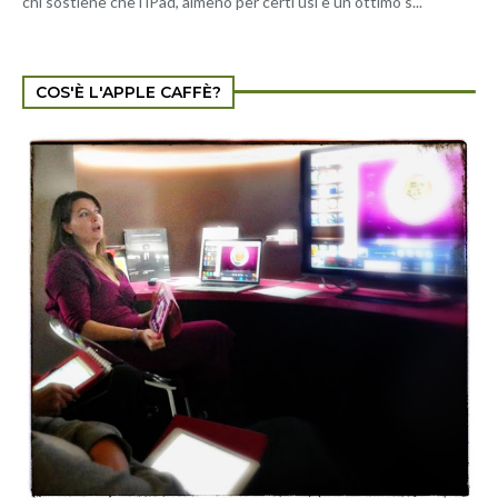
chi sostiene che l'iPad, almeno per certi usi è un ottimo s...
COS'È L'APPLE CAFFÈ?