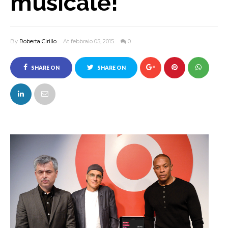
musicale!
By
Roberta Cirillo
At febbraio 05, 2015
0
SHARE ON
SHARE ON
FACEBOOK
TWITTER