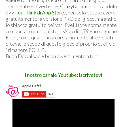
valore totale di 5,37 euro! Si tratta di un gioco
avvincente e divertente,
Crazytarium
: scaricandolo
oggi (
qui il link di App Store)
, non solo potete avere
gratuitamente la versione PRO del gioco, ma anche
lo sblocco gratuito dei vari livelli (che normalmente
comportano un acquisto in-App di 1,79 euro ognuno!
E poi, come qualcuno a cui siamo molto affezionati
diceva, lo scopo di questo gioco e' proprio quello di
"rimanere FOLLI"!!
Buon Download e buon divertimento a tutti!
Il nostro canale Youtube: iscrivetevi!