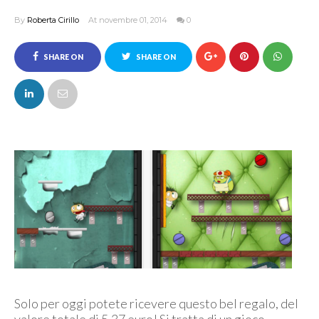
By
Roberta Cirillo
At novembre 01, 2014
0
SHARE ON
SHARE ON
FACEBOOK
TWITTER
Solo per oggi potete ricevere questo bel regalo, del