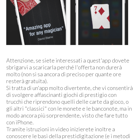
Attenzione, se siete interessati a quest'app dovete
sbrigarvi a scaricarla perché l'offerta non durerà
molto (non si sa ancora di preciso per quante ore
resterà gratuita).
Si tratta di un'app molto divertente, che vi consentirà
di svolgere affascinanti giochi di prestigio con
trucchi che riprendono quelli delle carte da gioco, o
gli altri "classici" con le monete e le banconote, ma in
modo ancora più sorprendente, visto che fare tutto
con iPhone.
Tramite istruzioni in video inizierete inoltre a
conoscere le basi della prestidigitazione (e i metodi