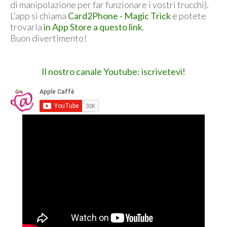
di manipolazione per far funzionare i vostri trucchi).
L'app si chiama
Card2Phone - Magic Trick
e potete
trovarla
in App Store a questo link
.
Buon divertimento!
Il nostro canale Youtube: iscrivetevi!