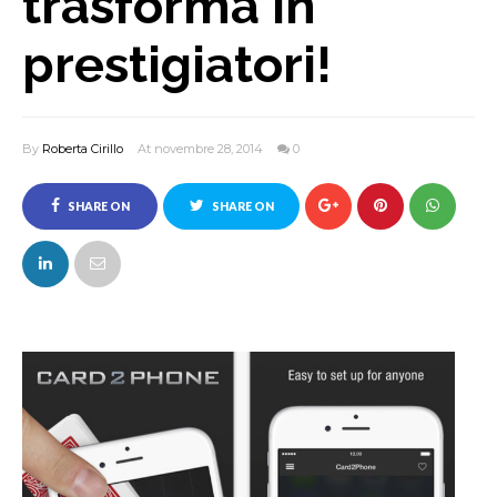
trasforma in
prestigiatori!
By
Roberta Cirillo
At novembre 28, 2014
0
SHARE ON
SHARE ON
FACEBOOK
TWITTER