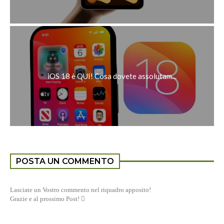
iOS 18 è QUI! Cosa dovete assolutam...
POSTA UN COMMENTO
Lasciate un Vostro commento nel riquadro apposito!
Grazie e al prossimo Post! 