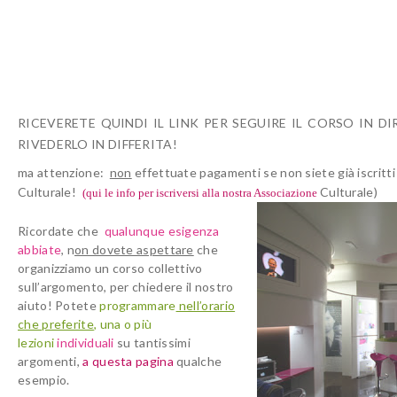
RICEVERETE QUINDI IL LINK PER SEGUIRE IL CORSO IN D
RIVEDERLO IN DIFFERITA!
ma attenzione:
non
effettuate pagamenti se non siete
già iscritt
Culturale!
Culturale)
(qui le info per iscriversi alla nostra Associazione
Ricordate che
qualunque esigenza
abbiate
, n
on dovete aspettare
che
organizziamo un corso collettivo
sull’argomento, per chiedere il nostro
aiuto! Potete
programmare
nell’orario
che preferite
, una o
più
lezioni
individuali
su tantissimi
argomenti,
a questa pagina
qualche
esempio.