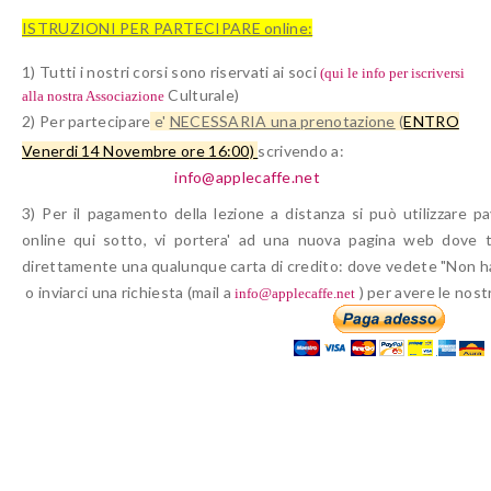
ISTRUZIONI PER PARTECIPARE online:
1) Tutti i nostri corsi sono
riservati ai soci
(qui le info per iscriversi
Culturale)
alla nostra Associazione
2) Per partecipare
e'
NECESSARIA una
prenotazione
(
ENTRO
Venerdi 14 Novembre ore 16:00)
scrivendo a
:
info@applecaffe.net
3) Per il
pagamento della lezione a distanza
si può utilizzare pa
online qui sotto,
vi portera' ad una nuova pagina web dove 
direttamente una
qualunque carta di credito: dove vedete "Non h
o inviarci una richiesta (mail a
) per avere le nost
info@applecaffe.net