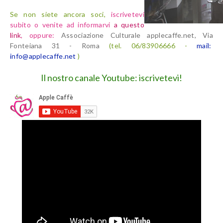
Se non siete ancora soci,
iscrivetevi
subito o venite ad informarvi
a questo
link
,
oppure:
Associazione Culturale applecaffe.net, Via
Fonteiana 31 - Roma
(tel. 06/83906666 -
mail:
info@applecaffe.net
)
Il nostro canale Youtube: iscrivetevi!