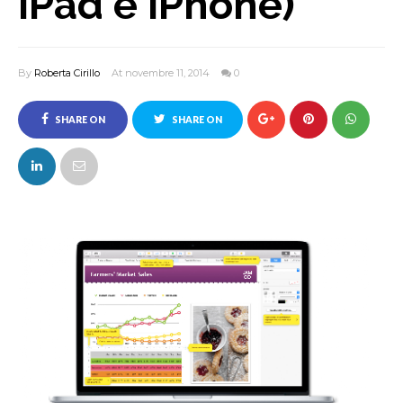
iPad e iPhone)
By
Roberta Cirillo
At novembre 11, 2014
0
SHARE ON
SHARE ON
FACEBOOK
TWITTER