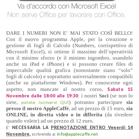
DARE I NUMERI NON E’ MAI STATO COSÌ BELLO!
Con il nuovo programma Apple, per la creazione e
gestione di fogli di Calcolo (Numbers, corrispettivo di
Microsoft Excel), si ottiene il massimo dell’operatività
con il minimo sforzo (e il minimo ingombro, usandolo
anche su iPad e iPhone) e si possono creare files di
impeccabile qualità grafica (nonostante siano “solo”
fogli di calcolo) e soprattutto universalmente compatibili
(anche su piattaforme Windows). Per conoscerne ogni
aspetto, non mancate al nostro corso,
Sabato 15
: i nostri
Soci
(se non lo
Novembre dalle 18:00 alle 19:30
siete,
) potranno partecipare
sia
potete iscrivervi QUI
presso il nostro AppleCaffè
, ad un prezzo di 15 euro,
sia
ONLINE, in diretta video o in differita
(da rivedere
quando volete) ad un prezzo di 12 euro.
E'
NECESSARIA LA
PRENOTAZIONE ENTRO Venerdì 14
Novembre,
scrivendo a:
info@applecaffe.net