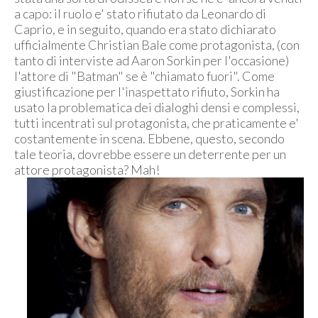
a capo: il ruolo e' stato rifiutato da Leonardo di
Caprio, e in seguito, quando era stato dichiarato
ufficialmente Christian Bale come protagonista, (con
tanto di interviste ad Aaron Sorkin per l'occasione)
l'attore di "Batman" se è "chiamato fuori". Come
giustificazione per l'inaspettato rifiuto, Sorkin ha
usato la problematica dei dialoghi densi e complessi,
tutti incentrati sul protagonista, che praticamente e'
costantemente in scena. Ebbene, questo, secondo
tale teoria, dovrebbe essere un deterrente per un
attore protagonista? Mah!