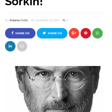
Sorkin!
By
Roberta Cirillo
At novembre 23, 2014
0
SHARE ON
SHARE ON
FACEBOOK
TWITTER