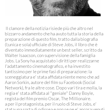
Il clamore della notizia risiede più che altro nel
bizzarro andamento che ha avuto tutta la storia della
preparazione di questo film, tratto dalla biografia
(l;unica e sola) ufficiale di Steve Jobs, il libro che è
diventato immediatamente un best seller, scritto da
Walter Isaacson, con supervisione della famiglia
Jobs. La Sony ha acquistato i diritti per realizzarne
l'adattamento cinematografico, e ha investito
tantissimo per le prime fasi di preparazione: la
sceneggiatura e' stata affidata niente meno che ad
Aaron Sorkin, autore del film su Facebook (Social
Network), fra le altre cose. Dopo vari tira e molla, la
regia e' stata affidata al "geniale" Danny Boyle,
regista del film premio Oscar, The Millionaire.
a per il protagonista, per il ruolo di Steve Jobs, e'
stata una sorta di odissea e non se ne e' ancora venuti