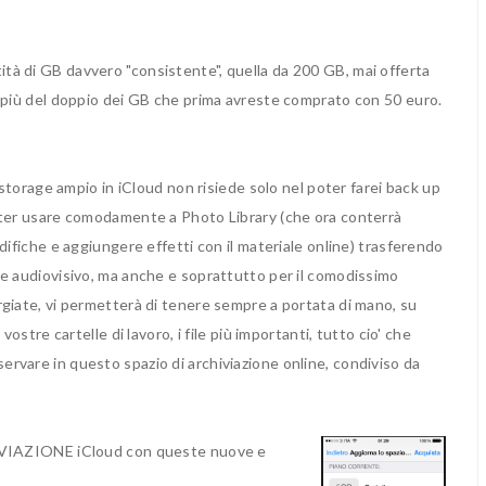
à di GB davvero "consistente", quella da 200 GB, mai offerta
e più del doppio dei GB che prima avreste comprato con 50 euro.
 storage ampio in iCloud non risiede solo nel poter farei back up
oter usare comodamente a Photo Library (che ora conterrà
difiche e aggiungere effetti con il materiale online) trasferendo
le audiovisivo, ma anche e soprattutto per il comodissimo
giate, vi permetterà di tenere sempre a portata di mano, su
ostre cartelle di lavoro, i file più importanti, tutto cio' che
rvare in questo spazio di archiviazione online, condiviso da
AZIONE iCloud con queste nuove e