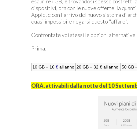
esaurire i GB) e trovandosi spesso costretti a
dispositivi, ora con le nuove offerte, la quant
Apple, e con l'arrivo del nuovo sistema di arc
quasi impossibile negarsi questo "affare".
Confrontate voi stessi le opzioni alternative a
Prima:
10 GB = 16
€
all'anno
20 GB = 32 € all'anno
50 GB =
ORA, attivabili dalla notte del 10 Settem