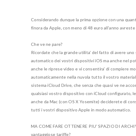
Considerando dunque la prima opzione con una quantit
finora da Apple, con meno di 48 euro all'anno avrest
Che ve ne pare?
Ricordate che la grande utilita' del fatto di avere uno
automatico dei vostri dispositivi iOS ma anche nel p
anche le riprese video e vi consentira' di compiere mo
automaticamente nella nuvola tutto il vostro materia
sistema iCloud Drive, che senza che quasi ve ne accor
qualsiasi vostro dispositivo con iCloud configurato, le v
anche da Mac (con OS X Yosemite) deciderete di conse
tutti i vostri dispositivo Apple in modo automatico.
MA COME FARE OTTENERE PIU' SPAZIO DI ARCHIVI
vantaggiose tariffe?