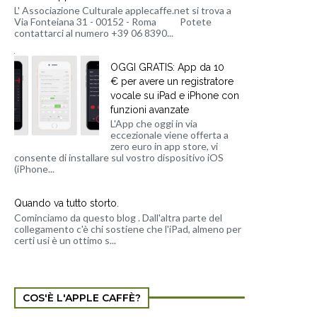
L' Associazione Culturale applecaffe.net si trova a
Via Fonteiana 31 - 00152 - Roma Potete
contattarci al numero +39 06 8390...
OGGI GRATIS: App da 10
€ per avere un registratore
vocale su iPad e iPhone con
funzioni avanzate
L'App che oggi in via
eccezionale viene offerta a
zero euro in app store, vi
consente di installare sul vostro dispositivo iOS
(iPhone...
Quando va tutto storto.
Cominciamo da questo blog . Dall'altra parte del
collegamento c'è chi sostiene che l'iPad, almeno per
certi usi è un ottimo s...
COS'È L'APPLE CAFFÈ?