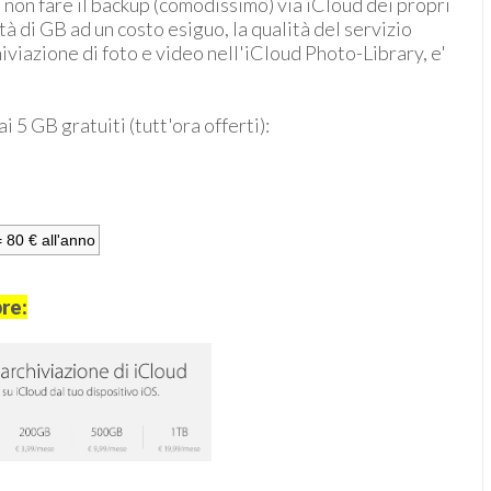
 non fare il backup (comodissimo) via iCloud dei propri
ità di GB ad un costo esiguo, la qualità del servizio
hiviazione di foto e video nell'iCloud Photo-Library, e'
i 5 GB gratuiti (tutt'ora offerti):
 80 € all'anno
bre: