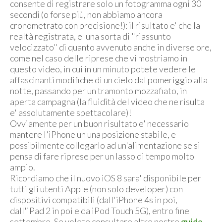
consente di registrare solo un fotogramma ogni 30
secondi (o forse più, non abbiamo ancora
cronometrato con precisione!): il risultato e' che la
realtà registrata, e' una sorta di "riassunto
velocizzato" di quanto avvenuto anche in diverse ore,
come nel caso delle riprese che vi mostriamo in
questo video, in cui in un minuto potete vedere le
affascinanti modifiche di un cielo dal pomeriggio alla
notte, passando per un tramonto mozzafiato, in
aperta campagna (la fluidità del video che ne risulta
e' assolutamente spettacolare)!
Ovviamente per un buon risultato e' necessario
mantere l'iPhone un una posizione stabile, e
possibilmente collegarlo ad un'alimentazione se si
pensa di fare riprese per un lasso di tempo molto
ampio.
Ricordiamo che il nuovo iOS 8 sara' disponibile per
tutti gli utenti Apple (non solo developer) con
dispositivi compatibili (dall'iPhone 4s in poi,
dall'iPad 2 in poi e da iPod Touch 5G), entro fine
settembre. Se volete consultare altre nostre
guide