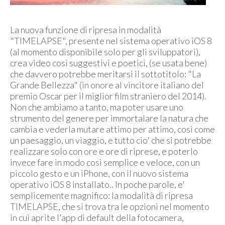
La nuova funzione di ripresa in modalità
"TIMELAPSE", presente nel sistema operativo iOS 8
(al momento disponibile solo per gli sviluppatori),
crea video così suggestivi e poetici, (se usata bene)
che davvero potrebbe meritarsi il sottotitolo: "La
Grande Bellezza" (in onore al vincitore italiano del
premio Oscar per il miglior film straniero del 2014).
Non che ambiamo a tanto, ma poter usare uno
strumento del genere per immortalare la natura che
cambia e vederla mutare attimo per attimo, così come
un paesaggio, un viaggio, e tutto cio' che si potrebbe
realizzare solo con ore e ore di riprese, e poterlo
invece fare in modo così semplice e veloce, con un
piccolo gesto e un iPhone, con il nuovo sistema
operativo iOS 8 installato.. In poche parole, e'
semplicemente magnifico: la modalità di ripresa
TIMELAPSE, che si trova tra le opzioni nel momento
in cui aprite l'app di default della fotocamera,