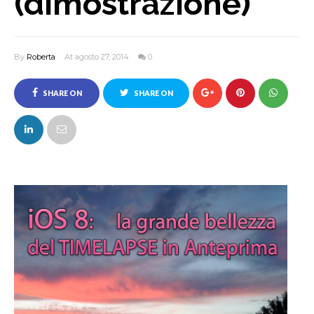
(dimostrazione)
By
Roberta
At agosto 27, 2014
0
SHARE ON
SHARE ON
FACEBOOK
TWITTER