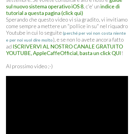
sul nuovo sistema operativo iOS 8
, c'e' un
indice di
tutorial a questa pagina (click qui)
Sperando che questo video vi sia gradito, vi invitiamo
come sempre a mettere un "pollice in su" nel riquadro
Youtube in cui lo seguite
(perché per voi non costa niente
), e se non lo avete ancora fatto
e per noi vuol dire molto
ad
ISCRIVERVI AL NOSTRO CANALE GRATUITO
YOUTUBE, AppleCaffeOfficial, basta un click QUI
!
Al prossimo video ;-)