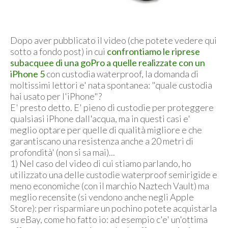
Dopo aver pubblicato il video (che potete vedere qui
sotto a fondo post) in cui
confrontiamo le riprese
subacquee di una goPro a quelle realizzate con un
iPhone 5
con custodia waterproof, la domanda di
moltissimi lettori e' nata spontanea: "quale custodia
hai usato per l'iPhone"?
E' presto detto. E' pieno di custodie per proteggere
qualsiasi iPhone dall'acqua, ma in questi casi e'
meglio optare per quelle di qualità migliore e che
garantiscano una resistenza anche a 20 metri di
profondità' (non si sa mai)...
1) Nel caso del video di cui stiamo parlando, ho
utilizzato una delle custodie waterproof semirigide e
meno economiche (con il marchio Naztech Vault) ma
meglio recensite (si vendono anche negli Apple
Store): per risparmiare un pochino potete acquistarla
su eBay, come ho fatto io: ad esempio c'e' un'ottima