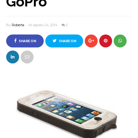
GoPro
By
Roberta
At agosto 24, 2014
0
SHARE ON
SHARE ON
FACEBOOK
TWITTER