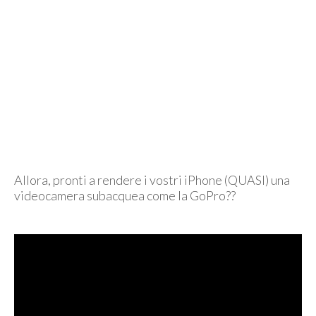
Allora, pronti a rendere i vostri iPhone (QUASI) una
videocamera subacquea come la GoPro??