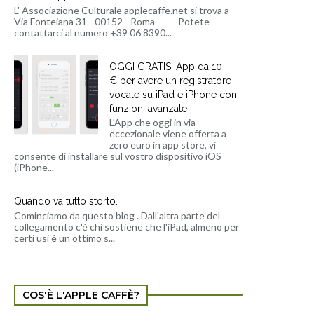
L' Associazione Culturale applecaffe.net si trova a
Via Fonteiana 31 - 00152 - Roma Potete
contattarci al numero +39 06 8390...
OGGI GRATIS: App da 10
€ per avere un registratore
vocale su iPad e iPhone con
funzioni avanzate
L'App che oggi in via
eccezionale viene offerta a
zero euro in app store, vi
consente di installare sul vostro dispositivo iOS
(iPhone...
Quando va tutto storto.
Cominciamo da questo blog . Dall'altra parte del
collegamento c'è chi sostiene che l'iPad, almeno per
certi usi è un ottimo s...
COS'È L'APPLE CAFFÈ?