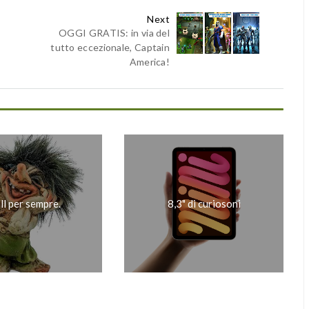
Next
OGGI GRATIS: in via del
tutto eccezionale, Captain
America!
ll per sempre.
8,3" di curiosoni