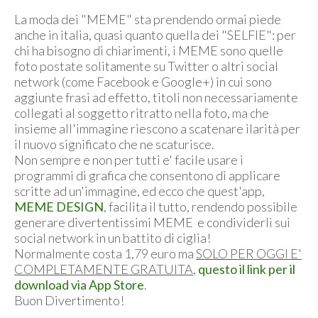
La moda dei "MEME" sta prendendo ormai piede
anche in italia, quasi quanto quella dei "SELFIE": per
chi ha bisogno di chiarimenti, i MEME sono quelle
foto postate solitamente su Twitter o altri social
network (come Facebook e Google+) in cui sono
aggiunte frasi ad effetto, titoli non necessariamente
collegati al soggetto ritratto nella foto, ma che
insieme all'immagine riescono a scatenare ilarità per
il nuovo significato che ne scaturisce.
Non sempre e non per tutti e' facile usare i
programmi di grafica che consentono di applicare
scritte ad un'immagine, ed ecco che quest'app,
MEME DESIGN
, facilita il tutto, rendendo possibile
generare divertentissimi MEME e condividerli sui
social network in un battito di ciglia!
Normalmente costa 1,79 euro ma
SOLO PER OGGI E'
COMPLETAMENTE GRATUITA
,
questo il link per il
download via App Store
.
Buon Divertimento!