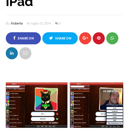
iPad
By
Roberta
At luglio 12, 2014
0
SHARE ON
SHARE ON
FACEBOOK
TWITTER