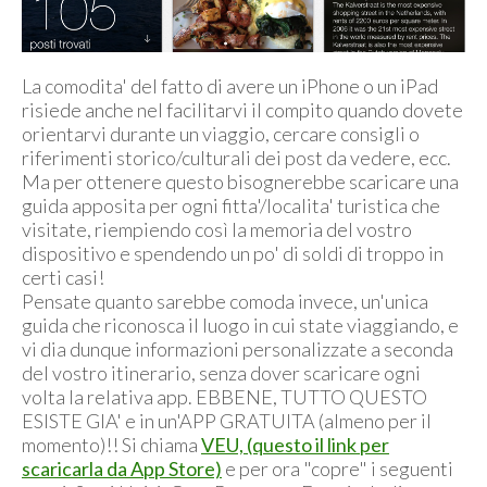
La comodita' del fatto di avere un iPhone o un iPad
risiede anche nel facilitarvi il compito quando dovete
orientarvi durante un viaggio, cercare consigli o
riferimenti storico/culturali dei post da vedere, ecc.
Ma per ottenere questo bisognerebbe scaricare una
guida apposita per ogni fitta'/localita' turistica che
visitate, riempiendo così la memoria del vostro
dispositivo e spendendo un po' di soldi di troppo in
certi casi!
Pensate quanto sarebbe comoda invece, un'unica
guida che riconosca il luogo in cui state viaggiando, e
vi dia dunque informazioni personalizzate a seconda
del vostro itinerario, senza dover scaricare ogni
volta la relativa app. EBBENE, TUTTO QUESTO
ESISTE GIA' e in un'APP GRATUITA (almeno per il
momento)!! Si chiama
VEU, (questo il link per
scaricarla da App Store)
e per ora "copre" i seguenti