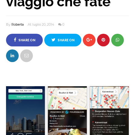
viaggio che fate
By
Roberta
At luglio 20, 2014
0
SHARE ON
SHARE ON
FACEBOOK
TWITTER