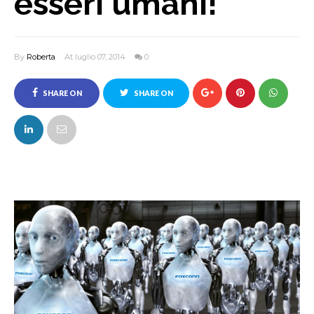
esseri umani!
By
Roberta
At luglio 07, 2014
0
SHARE ON
SHARE ON
FACEBOOK
TWITTER