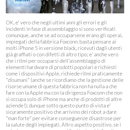
OK, e' vero che negli ultimi anni gli errori e gli
incidenti in fase di assemblaggio si sono verificati
comunque, anche se ad occuparsene erano gli operai,
impiegati della fabbrica Foxconn: basta pensare ai
molti iPhone 5 in versione black, ricevuti dagli utenti
già graffiati o con difetti di altro tipo; e' anche vero
che i ritmi per occuparsi dell'assemblaggio di
elementi hardware di prodotti popolari e richiesti
come i dispositivi Apple, richiede ritmi praticamente
"disumani" (anche se ricordiamo che la gestione delle
risorse umane di questa fabbrica non ha nulla a che
fare con la Apple ma con la dirigenza Foxconn che non
si occupa solo di iPhone ma anche di prodotti di altre
aziende!); dunque sotto questo punto di vista e'
sicuramente positivo che arrivino dei robot a dare
"man forte" per evitare conseguenze disastrose per
la salute degli impiegati. Altro aspetto positivo, se i