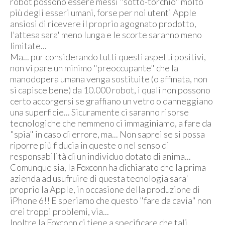
robot possono essere messi "sotto-torchio" molto
più degli esseri umani, forse per noi utenti Apple
ansiosi di ricevere il proprio agognato prodotto,
l'attesa sara' meno lunga e le scorte saranno meno
limitate...
Ma... pur considerando tutti questi aspetti positivi,
non vi pare un minimo "preoccupante" che la
manodopera umana venga sostituite (o affinata, non
si capisce bene) da 10.000 robot, i quali non possono
certo accorgersi se graffiano un vetro o danneggiano
una superficie... Sicuramente ci saranno risorse
tecnologiche che nemmeno ci immaginiamo, a fare da
"spia" in caso di errore, ma... Non saprei se si possa
riporre più fiducia in queste o nel senso di
responsabilità di un individuo dotato di anima...
Comunque sia, la Foxconn ha dichiarato che la prima
azienda ad usufruire di questa tecnologia sara'
proprio la Apple, in occasione della produzione di
iPhone 6!! E speriamo che questo "fare da cavia" non
crei troppi problemi, via...
Inoltre la Foxconn ci tiene a specificare che tali