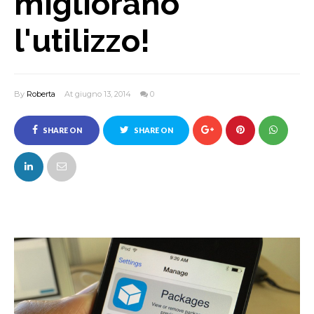
migliorano
l'utilizzo!
By
Roberta
At giugno 13, 2014
0
SHARE ON
SHARE ON
FACEBOOK
TWITTER