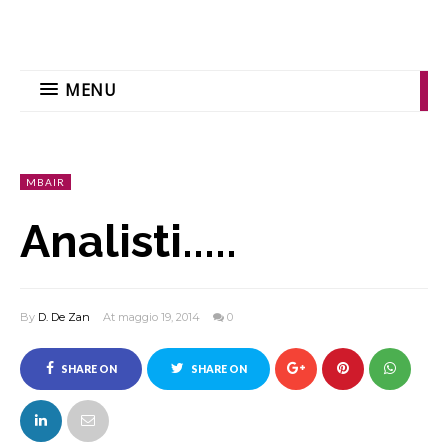
MENU
MBAIR
Analisti.....
By
D. De Zan
At maggio 19, 2014
0
SHARE ON
SHARE ON
FACEBOOK
TWITTER