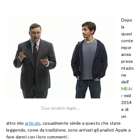
Dopo
la
quasi
conte
mpor
anea
prese
ntazio
ne
dell’
MBAi
r
mid
2014
Due analisti Apple....
e di
un
altro mio
articolo
,
casualmente
simile a questo che state
leggendo, come da tradizione, sono arrivati gli analisti Apple a
fare danni con i loro commenti .