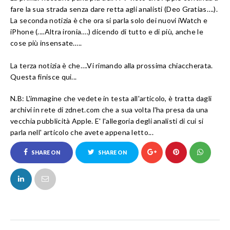
fare la sua strada senza dare retta agli analisti (
Deo Gratias….
).
La seconda notizia è che ora si parla
solo
dei nuovi iWatch e
iPhone (
....Altra ironia….
) dicendo di tutto e di più,
anche le
cose più insensate
…..
La terza notizia è che….Vi rimando alla prossima chiaccherata.
Questa finisce qui...
N.B:
L'immagine che vedete in testa all'articolo, è tratta dagli
archivi in rete di zdnet.com che a sua volta l'ha presa da una
vecchia pubblicità Apple. E' l'allegoria degli analisti di cui si
parla nell' articolo che avete appena letto...
SHARE ON
SHARE ON
FACEBOOK
TWITTER