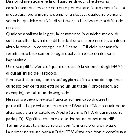
Da non dimenticare è la diffusione di voci che devono
continuamente essere corrette per evitare l’autosmentita. La
procedura, più o meno è sempre la stessa: qualcuno pensa di
scoprire qualche notizia di software o hardware e la diffonde
in rete.
Qualche analista la legge, la commenta in qualche modo,
di
solito quello sbagliato
e
diffonde il suo parere in rete
;
qualcun
altro lo trova,
lo corregge, se è il caso
…. E il ciclo ricomincia
terminando bruscamente ogni qualvolta esce qualcosa di
imprevisto.
Un’ esemplificazione di quanto detto è la vicenda degli MBAir
di cui all’’inizio dell’articolo.
Rinnovati da poco, sono stati aggiornati in un modo alquanto
curioso: per certi aspetti sono un upgrade (
i processori, ad
esempio
), per altri un downgrade.
Nessuno aveva previsto l'uscita sul mercato di questi
portatili.....La previsione erano per l'iWatch, l'iMac o qualunque
altra cosa sia nel catalogo Apple (
tranne l'iTV, di cui nessuno
parla più
). Significa che presto arriveranno nuovi modelli?
Termino questa chiaccherata con l’annuncio di tre notizie
La prima: nessuno parla più dell’iTV visto che Apple continua a