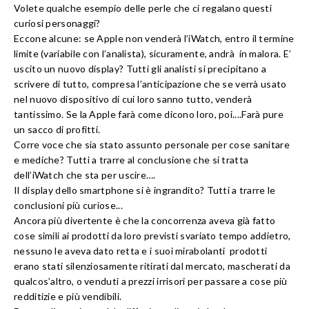
Volete qualche esempio delle perle che ci regalano questi
curiosi personaggi?
Eccone alcune: se Apple non venderà l’iWatch, entro il termine
limite (
variabile con l’analista
),
sicuramente
, andrà in malora. E’
uscito un nuovo display? Tutti gli analisti si precipitano a
scrivere di tutto, compresa l’anticipazione che se verrà usato
nel nuovo dispositivo
di cui loro sanno tutto
, venderà
tantissimo. Se la Apple farà
come dicono loro
, poi....Farà pure
un sacco di profitti.
Corre voce che sia stato assunto personale per cose sanitare
e mediche? Tutti a trarre al conclusione che si tratta
dell’iWatch che sta per uscire….
Il display dello smartphone si è ingrandito? Tutti a trarre le
conclusioni più curiose...
Ancora più divertente è che la concorrenza aveva già fatto
cose simili ai prodotti da loro previsti svariato tempo addietro,
nessuno le aveva dato retta e i suoi mirabolanti prodotti
erano stati silenziosamente ritirati dal mercato, mascherati da
qualcos’altro, o venduti a prezzi irrisori per passare a cose più
redditizie e più vendibili.